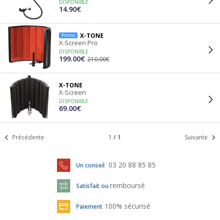
DISPONIBLE
14.90€
X-TONE
Promo
X-Screen Pro
DISPONIBLE
199.00€
210.00€
X-TONE
X-Screen
DISPONIBLE
69.00€
Précédente
1
/
1
Suivante
03 20 88 85 85
Un conseil
remboursé
Satisfait ou
100% sécurisé
Paiement