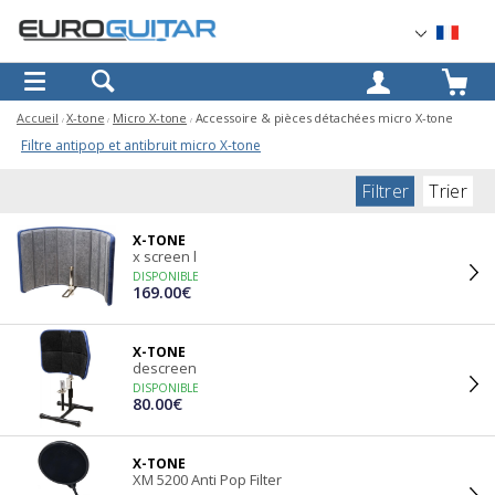
OK
Accueil
X-tone
Micro X-tone
Accessoire & pièces détachées micro X-tone
Filtre antipop et antibruit micro X-tone
Filtrer
Trier
X-TONE
x screen l
DISPONIBLE
169.00€
X-TONE
descreen
DISPONIBLE
80.00€
X-TONE
XM 5200 Anti Pop Filter