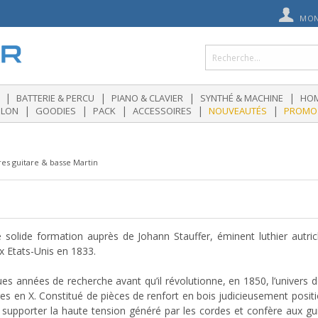
MON
|
|
|
|
BATTERIE & PERCU
PIANO & CLAVIER
SYNTHÉ & MACHINE
HOM
|
|
|
|
|
OLON
GOODIES
PACK
ACCESSOIRES
NOUVEAUTÉS
PROMO
res guitare & basse Martin
solide formation auprès de Johann Stauffer, éminent luthier autrich
 Etats-Unis en 1833.
s années de recherche avant qu’il révolutionne, en 1850, l’univers d
s en X. Constitué de pièces de renfort en bois judicieusement positi
e supporter la haute tension généré par les cordes et confère aux g