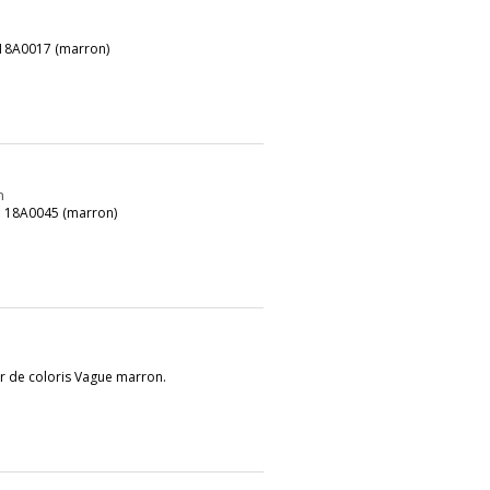
partie grâce au raz-de-marée que
tique.
 18A0017 (marron)
n
ap 18A0045 (marron)
ir de coloris Vague marron.