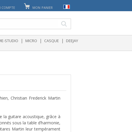
 COMPTE
MON PANIER
|
|
|
E-STUDIO
MICRO
CASQUE
DEEJAY
ien, Christian Frederick Martin
e la guitare acoustique, grâce à
onnés sous la table d’harmonie,
uitares Martin leur tempérament