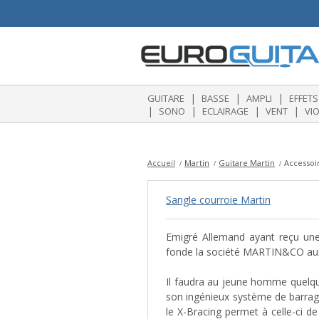
|
|
|
GUITARE
BASSE
AMPLI
EFFETS
|
|
|
|
SONO
ECLAIRAGE
VENT
VI
Accueil
Martin
Guitare Martin
Accessoi
Sangle courroie Martin
Emigré Allemand ayant reçu une 
fonde la société MARTIN&CO aux
Il faudra au jeune homme quelque
son ingénieux système de barrage
le X-Bracing permet à celle-ci d