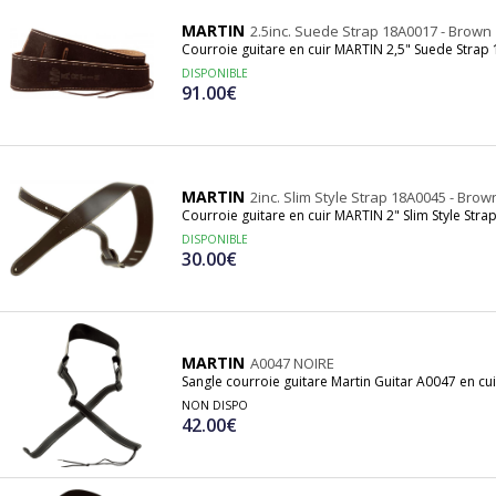
 ce n’est qu’au cours des années 90 que les affaires s’améliorent en 
lugged et qui suscitent un regain d’intérêt évident pour le son acous
MARTIN
2.5inc. Suede Strap 18A0017 - Brown
Courroie guitare en cuir MARTIN 2,5" Suede Strap
a compagnie annonce la sortie de son millionième instrument !
DISPONIBLE
91.00€
MARTIN
2inc. Slim Style Strap 18A0045 - Brow
Courroie guitare en cuir MARTIN 2" Slim Style Str
DISPONIBLE
30.00€
MARTIN
A0047 NOIRE
Sangle courroie guitare Martin Guitar A0047 en cu
NON DISPO
42.00€