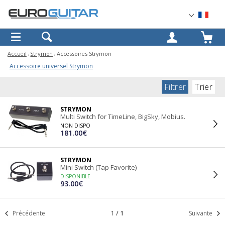
OK
Accueil
Strymon
Accessoires Strymon
Accessoire universel Strymon
Filtrer
Trier
STRYMON
Multi Switch for TimeLine, BigSky, Mobius.
NON DISPO
181.00€
STRYMON
Mini Switch (Tap Favorite)
DISPONIBLE
93.00€
Précédente
1
/
1
Suivante