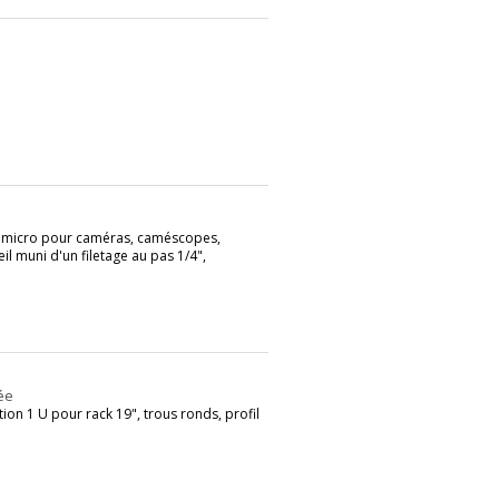
 micro pour caméras, caméscopes,
il muni d'un filetage au pas 1/4",
ée
on 1 U pour rack 19", trous ronds, profil