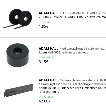
ADAM HALL
VELCRO 20 MM AUTO ADHESIF 1
VELCRO 20 MM AUTO ADHESIFRouleaux Velcro mâle
DISPONIBLE
1.95€
ADAM HALL
Pied caoutchouc 38 x 20 mm (Lot 
Adam Hall 4909 patin en caoutchouc
DISPONIBLE
3.15€
ADAM HALL
Capteur de lumiere de rack 19 1
Ce rack light est doté de la technologie brevetée
bande de 18 LED blanches ultra-lumineuses pour f
la largeur du [...]
DISPONIBLE
62.00€