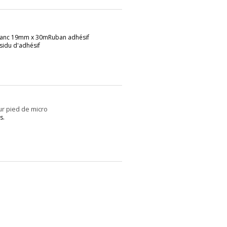
blanc 19mm x 30mRuban adhésif
sidu d'adhésif
sur pied de micro
s.