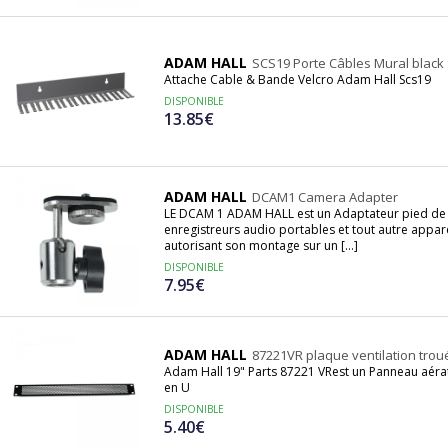
ADAM HALL
SCS19 Porte Câbles Mural black
Attache Cable & Bande Velcro Adam Hall Scs19
DISPONIBLE
13.85€
ADAM HALL
DCAM1 Camera Adapter
LE DCAM 1 ADAM HALL est un Adaptateur pied de
enregistreurs audio portables et tout autre appare
autorisant son montage sur un [...]
DISPONIBLE
7.95€
ADAM HALL
87221VR plaque ventilation trou
Adam Hall 19" Parts 87221 VRest un Panneau aérati
en U
DISPONIBLE
5.40€