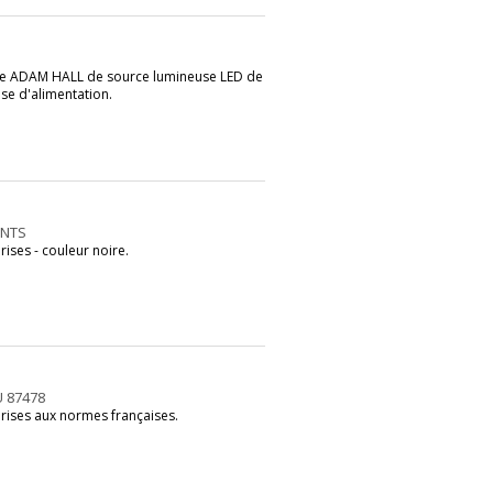
rque ADAM HALL de source lumineuse LED de
e d'alimentation.
INTS
ises - couleur noire.
U 87478
rises aux normes françaises.