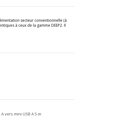
limentation secteur conventionnelle (à
dentiques à ceux de la gamme DEEP2. Il
 A vers mini USB A 5 m