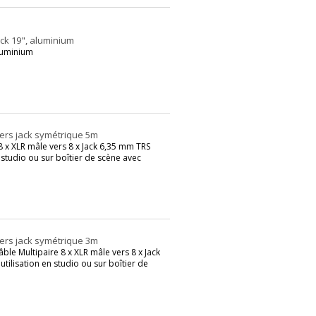
ck 19", aluminium
luminium
vers jack symétrique 5m
 x XLR mâle vers 8 x Jack 6,35 mm TRS
 studio ou sur boîtier de scène avec
vers jack symétrique 3m
e Multipaire 8 x XLR mâle vers 8 x Jack
tilisation en studio ou sur boîtier de