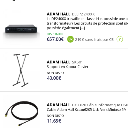
ADAM HALL
DEEP2 2400 X
Le DP2400X travaille en classe H et possède une a
transformateur). Les circuits de protection sont i
possède également [...]
DISPONIBLE
657.00€
?
219 € sans frais par CB
ADAM HALL
SKS01
Support en X pour Clavier
NON DISPO
40.00€
ADAM HALL
CXU 620 Câble Informatique USB
Cable Adam Hall Kccxu6205 Usb Vers Miniusb 5M
NON DISPO
11.65€