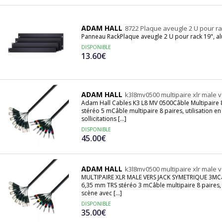
ADAM HALL
8722 Plaque aveugle 2 U pour ra
Panneau RackPlaque aveugle 2 U pour rack 19", a
DISPONIBLE
13.60€
ADAM HALL
k3l8mv0500 multipaire xlr male 
Adam Hall Cables K3 L8 MV 0500Câble Multipaire 8
stéréo 5 mCâble multipaire 8 paires, utilisation en
sollicitations [...]
DISPONIBLE
45.00€
ADAM HALL
k3l8mv0500 multipaire xlr male 
MULTIPAIRE XLR MALE VERS JACK SYMETRIQUE 3MCâbl
6,35 mm TRS stéréo 3 mCâble multipaire 8 paires, u
scène avec [...]
DISPONIBLE
35.00€