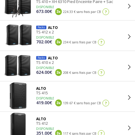
TS 410 + XH 6310 Pied Enceinte Paire + Sac
DISPONIBLE
673.00€
?
224.33 € sans frais par CB
ALTO
Packs
TS 412 x 2
DISPONIBLE
702.00€
?
234 € sans frais par CB
ALTO
Packs
TS 410 x 2
DISPONIBLE
624.00€
?
208 € sans frais par CB
ALTO
TS 415
DISPONIBLE
419.00€
?
139.67 € sans frais par CB
ALTO
TS 412
DISPONIBLE
351.00€
?
117 € sans frais par CB