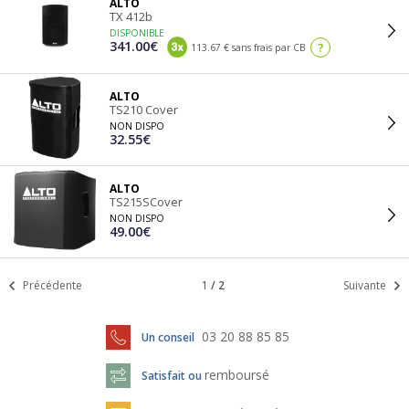
ALTO
TX 412b
DISPONIBLE
341.00€
?
113.67 € sans frais par CB
ALTO
TS210 Cover
NON DISPO
32.55€
ALTO
TS215SCover
NON DISPO
49.00€
Précédente
1
/
2
Suivante
03 20 88 85 85
Un conseil
remboursé
Satisfait ou