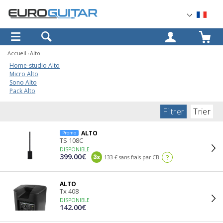
OK
Accueil
Alto
Home-studio Alto
Micro Alto
Sono Alto
Pack Alto
Filtrer
Trier
ALTO
Promo
TS 108C
DISPONIBLE
399.00€
?
133 € sans frais par CB
ALTO
Tx 408
DISPONIBLE
142.00€