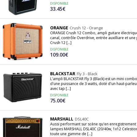
DISPONIBLE
33.45€
ORANGE
Crush 12 - Orange
ORANGE Crush 12 Combo, ampli guitare électrique 1
canal, contrôle Overdrive, entrée auxilliare et une
Crush 12 [...]
DISPONIBLE
109.00€
BLACKSTAR
Fly 3 - Black
L'ampli BLACKSTAR Fly 3 (Black) est un mini combo
d'une puissance de 3 watts, doté d'un haut-parleu
avec tap [...]
DISPONIBLE
75.00€
MARSHALL
DSL40C
Aussi performant sur scène qu'en enregistrement s
lampes MARSHALL DSL40C (20/40w, 1x12 Celestion,
toute une gamme de [...]