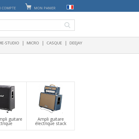
 COMPTE
MON PANIER
|
|
|
E-STUDIO
MICRO
CASQUE
DEEJAY
mpli guitare
Ampli guitare
ctrique
électrique stack