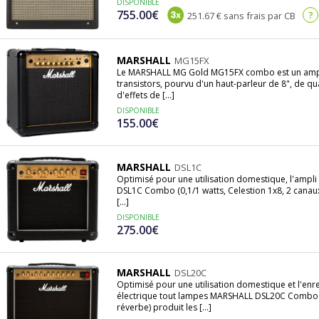
DISPONIBLE
755.00€
?
251.67 € sans frais par CB
MARSHALL
MG15FX
Le MARSHALL MG Gold MG15FX combo est un ampli 
transistors, pourvu d'un haut-parleur de 8", de 
d'effets de [...]
DISPONIBLE
155.00€
MARSHALL
DSL1C
Optimisé pour une utilisation domestique, l'ampl
DSL1C Combo (0,1/1 watts, Celestion 1x8, 2 canaux
[...]
DISPONIBLE
275.00€
MARSHALL
DSL20C
Optimisé pour une utilisation domestique et l'enre
électrique tout lampes MARSHALL DSL20C Combo (1
réverbe) produit les [...]