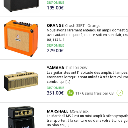
DISPONIBLE
195.00€
ORANGE
Crush 35RT - Orange
Nous avons rarement entendu un ampli domestique
avec autant de qualité, que ce soit en son clair, c
au Jazz [...]
DISPONIBLE
279.00€
YAMAHA
THR10 II 20W
Les guitaristes ont l’habitude des amplis à lamp
étonnante lorsqu'ils sont utilisés à très fort vol
combo qui [...]
DISPONIBLE
351.00€
?
117 € sans frais par CB
MARSHALL
MS-2 Black
Le Marshall MS 2 est un mini-ampli à piles sympathiq
transporter, à la ceinture ou dans votre étui de guit
un plan en [...]