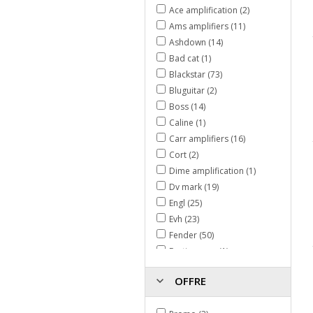
Ace amplification (2)
Ams amplifiers (11)
Ashdown (14)
Bad cat (1)
Blackstar (73)
Bluguitar (2)
Boss (14)
Caline (1)
Carr amplifiers (16)
Cort (2)
Dime amplification (1)
Dv mark (19)
Engl (25)
Evh (23)
Fender (50)
Fortin amps (1)
Foxgear (5)
OFFRE
Friedman amplification (31)
Gibson (3)