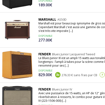
DISPONIBLE
189.00€
MARSHALL
AS50D
Marshall est pour beaucoup synonyme de gros sons 
Cependant Marshall c'est aussi une gamme de co
s'est très vite imposée [...]
DISPONIBLE
277.00€
FENDER
Blues Junior Lacquered Tweed
Le Blues Junior III est un ampli 15 watts aux tonal
longtemps : l’ampli à tubes pour la scène comme le 
renommé pour ses [...]
DISPONIBLE
829.00€
?
276.33 € sans frais par CB
FENDER
Blues Junior IV
Avec une puissance de 15-watts, un HP de 12" gén
réverbération à ressorts, le combo pour guitare é
IV (223-1506-000) [...]