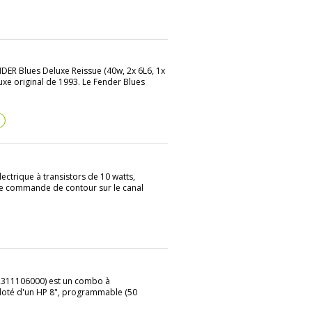
DER Blues Deluxe Reissue (40w, 2x 6L6, 1x
luxe original de 1993. Le Fender Blues
?
ctrique à transistors de 10 watts,
’une commande de contour sur le canal
(2311106000) est un combo à
 doté d'un HP 8", programmable (50