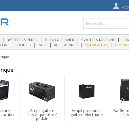
MON
|
|
|
|
BATTERIE & PERCU
PIANO & CLAVIER
SYNTHÉ & MACHINE
HOM
|
|
|
|
|
OLON
GOODIES
PACK
ACCESSOIRES
NOUVEAUTÉS
PROMO
trique
trique
uitare
Ampli guitare
Ampli puissance
Baffle a
e combo
électrique tête /
guitare électrique
éle
pédale