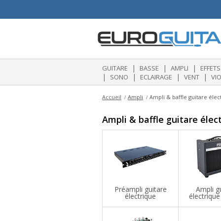
|
|
|
GUITARE
BASSE
AMPLI
EFFETS
|
|
|
|
SONO
ECLAIRAGE
VENT
VI
Accueil
Ampli
Ampli & baffle guitare élec
Ampli & baffle guitare élec
Préampli guitare
Ampli g
électrique
électriqu