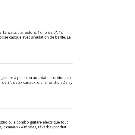
2 watts transistors, 1x hp de 6", 1x
 prise casque avec simulation de baffle. Le
 guitare à piles (ou adaptateur optionnel)
r de 3", de 2x canaux, d'une fonction Delay
tudio, le combo guitare électrique tout
 2 canaux / 4 modes, réverbe) produit