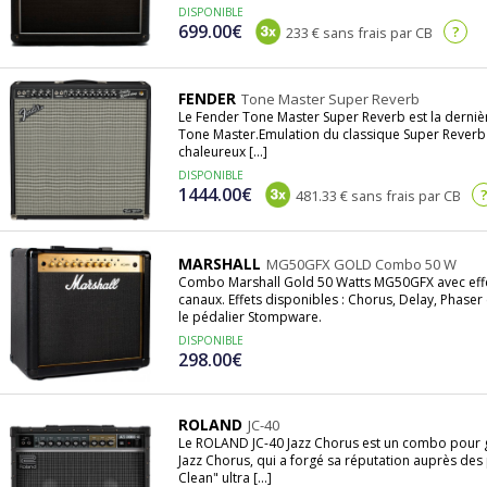
DISPONIBLE
699.00€
?
233 € sans frais par CB
FENDER
Tone Master Super Reverb
Le Fender Tone Master Super Reverb est la dernièr
Tone Master.Emulation du classique Super Reverb 
chaleureux [...]
DISPONIBLE
1444.00€
481.33 € sans frais par CB
MARSHALL
MG50GFX GOLD Combo 50 W
Combo Marshall Gold 50 Watts MG50GFX avec effets
canaux. Effets disponibles : Chorus, Delay, Phase
le pédalier Stompware.
DISPONIBLE
298.00€
ROLAND
JC-40
Le ROLAND JC-40 Jazz Chorus est un combo pour gu
Jazz Chorus, qui a forgé sa réputation auprès des 
Clean" ultra [...]