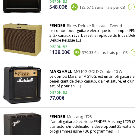
DISPONIBLE
548.00€
?
182.67 € sans frais par CB
FENDER
Blues Deluxe Reissue - Tweed
Le combo pour guitare électrique tout lampes FEN
2, 2x canaux, réverbe) est la réplique du Blues De
Deluxe Reissue [...]
DISPONIBLE
1138.00€
379.33 € sans frais par CB
MARSHALL
MG10G GOLD Combo 10 W
Le Combo Marshall MG10G, est un ampli guitare éle
bénéficiant de deux canaux, clair et saturé, et d
saturé pour en [...]
DISPONIBLE
77.00€
FENDER
Mustang LT25
L'ampli guitare électrique FENDER Mustang LT25 
transistors/modélisations développant 25 watts,
programmes usine / 30 programmes [...]