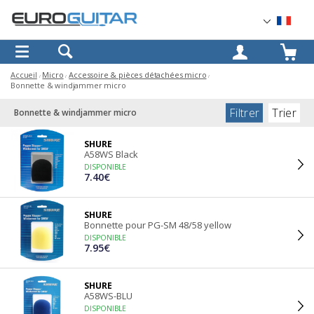
OK
Accueil
Micro
Accessoire & pièces détachées micro
Bonnette & windjammer micro
Filtrer
Trier
Bonnette & windjammer micro
SHURE
A58WS Black
DISPONIBLE
7.40€
SHURE
Bonnette pour PG-SM 48/58 yellow
DISPONIBLE
7.95€
SHURE
A58WS-BLU
DISPONIBLE