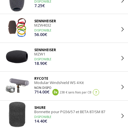
DISPONIBLE
7.25€
SENNHEISER
MZW4032
DISPONIBLE
56.00€
SENNHEISER
MZW1
DISPONIBLE
18.90€
RYCOTE
Modular Windshield WS 4 Kit
NON DISPO
714.00€
?
238 € sans frais par CB
SHURE
Bonnette pour PG56/57 et BETA 87/SM 87
DISPONIBLE
14.40€