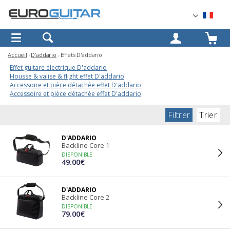
OK
Accueil
D'addario
Effets D'addario
Effet guitare électrique D'addario
Housse & valise & flight effet D'addario
Accessoire et pièce détachée effet D'addario
Accessoire et pièce détachée effet D'addario
Filtrer
Trier
D'ADDARIO
Backline Core 1
DISPONIBLE
49.00€
D'ADDARIO
Backline Core 2
DISPONIBLE
79.00€