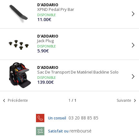
D'ADDARIO
XPND Pedal Pry Bar
DISPONIBLE
11.00€
D'ADDARIO
Jack Plug
DISPONIBLE
5.90€
D'ADDARIO
Sac De Transport De Matériel Backline Solo
DISPONIBLE
139.00€
Précédente
1
/
1
Suivante
03 20 88 85 85
Un conseil
remboursé
Satisfait ou