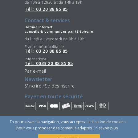
de 10h à 12h30 et de 14h à 19h
Tél : 03 20 88 85 85
Contact & services
Hotline Internet
conseils & commandes par téléphone
du lundi au vendredi de 9h à 19h
France métropolitaine
Tél : 03 20 88 85 85
International
Tél : 0033 20 88 85 85
Par e-mail
Newsletter
S'incrire
Se désinscrire
/
Payez en toute sécurité
Restez connectés
En poursuivant la navigation, vous acceptez l'utilisation de cookies
pour vous proposer des contenus adaptés.
En savoir plus
.