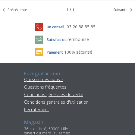
Précédente
1
/
1
Suivante
03 20 88 85 85
Un conseil
remboursé
Satisfait ou
100% sécurisé
Paiement
Euroguitar.com
Qui sommes nous ?
Questions fréquentes
Conditions générales de vente
Conditions générales d'utilisation
Recrutement
Magasin
36 rue Littré, 59000 Lille
ouvert du mardi au samedi