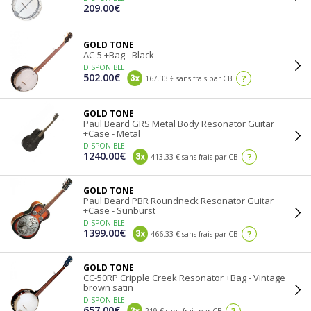
209.00€
GOLD TONE
AC-5 +Bag - Black
DISPONIBLE
502.00€
?
167.33 € sans frais par CB
GOLD TONE
Paul Beard GRS Metal Body Resonator Guitar
+Case - Metal
DISPONIBLE
1240.00€
?
413.33 € sans frais par CB
GOLD TONE
Paul Beard PBR Roundneck Resonator Guitar
+Case - Sunburst
DISPONIBLE
1399.00€
?
466.33 € sans frais par CB
GOLD TONE
CC-50RP Cripple Creek Resonator +Bag - Vintage
brown satin
DISPONIBLE
657.00€