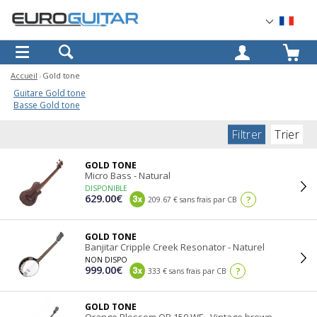
OK
Accueil
Gold tone
Guitare Gold tone
Basse Gold tone
Filtrer
Trier
GOLD TONE
Micro Bass - Natural
DISPONIBLE
629.00€
?
209.67 € sans frais par CB
GOLD TONE
Banjitar Cripple Creek Resonator - Naturel
NON DISPO
999.00€
?
333 € sans frais par CB
GOLD TONE