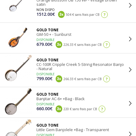
Orange Blossom OB 150 WF - Vintage brown
satin
NON DISPO
1512.00€
?
504 € sans frais par CB
GOLD TONE
GM-50 + - Sunburst
DISPONIBLE
679.00€
?
226.33 € sans frais par CB
GOLD TONE
CC-100R Cripple Creek 5-String Resonator Banjo
- Natural
DISPONIBLE
799.00€
?
266.33 € sans frais par CB
GOLD TONE
Banjitar AC-6+ +Bag - Black
DISPONIBLE
660.00€
?
220 € sans frais par CB
GOLD TONE
Little Gem Banjolele +Bag - Transparent
DISPONIBLE