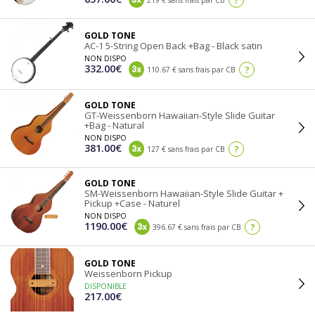
?
219 € sans frais par CB
GOLD TONE
AC-1 5-String Open Back +Bag - Black satin
NON DISPO
332.00€
?
110.67 € sans frais par CB
GOLD TONE
GT-Weissenborn Hawaiian-Style Slide Guitar
+Bag - Natural
NON DISPO
381.00€
?
127 € sans frais par CB
GOLD TONE
SM-Weissenborn Hawaiian-Style Slide Guitar +
Pickup +Case - Naturel
NON DISPO
1190.00€
?
396.67 € sans frais par CB
GOLD TONE
Weissenborn Pickup
DISPONIBLE
217.00€