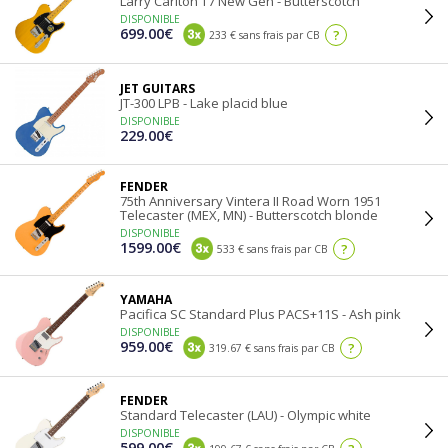
Larry Carlton T7 New Gen - Butterscotch
DISPONIBLE
699.00€
?
233 € sans frais par CB
JET GUITARS
JT-300 LPB - Lake placid blue
DISPONIBLE
229.00€
FENDER
75th Anniversary Vintera II Road Worn 1951
Telecaster (MEX, MN) - Butterscotch blonde
DISPONIBLE
1599.00€
?
533 € sans frais par CB
YAMAHA
Pacifica SC Standard Plus PACS+11S - Ash pink
DISPONIBLE
959.00€
?
319.67 € sans frais par CB
FENDER
Standard Telecaster (LAU) - Olympic white
DISPONIBLE
599.00€