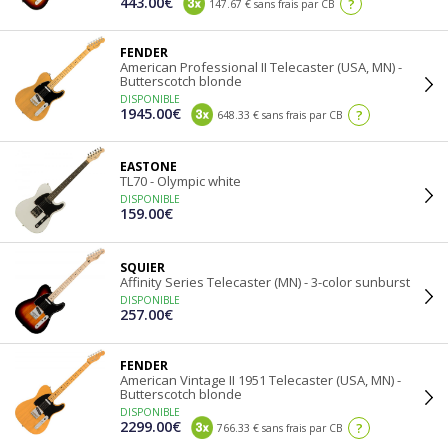
443.00€
?
147.67 € sans frais par CB
FENDER
American Professional II Telecaster (USA, MN) -
Butterscotch blonde
DISPONIBLE
1945.00€
?
648.33 € sans frais par CB
EASTONE
TL70 - Olympic white
DISPONIBLE
159.00€
SQUIER
Affinity Series Telecaster (MN) - 3-color sunburst
DISPONIBLE
257.00€
FENDER
American Vintage II 1951 Telecaster (USA, MN) -
Butterscotch blonde
DISPONIBLE
2299.00€
?
766.33 € sans frais par CB