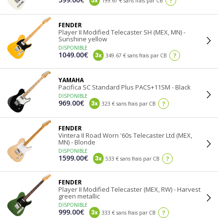
?
199.67 € sans frais par CB
FENDER
Player II Modified Telecaster SH (MEX, MN) -
Sunshine yellow
DISPONIBLE
1049.00€
?
349.67 € sans frais par CB
YAMAHA
Pacifica SC Standard Plus PACS+11SM - Black
DISPONIBLE
969.00€
?
323 € sans frais par CB
FENDER
Vintera II Road Worn '60s Telecaster Ltd (MEX,
MN) - Blonde
DISPONIBLE
1599.00€
?
533 € sans frais par CB
FENDER
Player II Modified Telecaster (MEX, RW) - Harvest
green metallic
DISPONIBLE
999.00€
?
333 € sans frais par CB