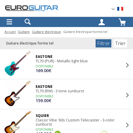
OK
Accueil
Guitare
Guitare électrique
Guitare électrique forme tel
Filtrer
Trier
Guitare électrique forme tel
EASTONE
TL70 (PUR) - Metallic light blue
DISPONIBLE
169.00€
EASTONE
TL70 (RW) - 3 tone sunburst
DISPONIBLE
159.00€
SQUIER
Classic Vibe '60s Custom Telecaster - 3-color
sunburst
DISPONIBLE