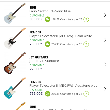
SIRE
Larry Carlton T3 - Sonic blue
DISPONIBLE
356.00€
?
118.67 € sans frais par CB
FENDER
Player Telecaster II (MEX, RW) - Polar white
DISPONIBLE
799.00€
?
266.33 € sans frais par CB
JET GUITARS
JT-300 SB - Sunburst
DISPONIBLE
229.00€
FENDER
Player Telecaster II (MEX, RW) - Aquatone blue
DISPONIBLE
799.00€
?
266.33 € sans frais par CB
SIRE