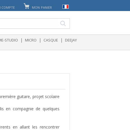
 COMPTE
MON PANIER
|
|
|
E-STUDIO
MICRO
CASQUE
DEEJAY
remière guitare, projet scolaire
polis en compagnie de quelques
érents en allant les rencontrer