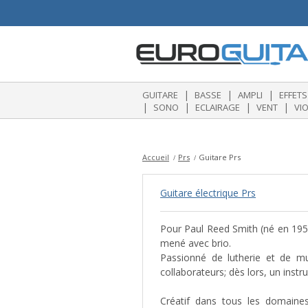
|
|
|
GUITARE
BASSE
AMPLI
EFFETS
|
|
|
|
SONO
ECLAIRAGE
VENT
VI
Accueil
Prs
Guitare Prs
Guitare électrique Prs
Pour Paul Reed Smith (né en 1956
mené avec brio.
Passionné de lutherie et de mu
collaborateurs; dès lors, un inst
Créatif dans tous les domaines,