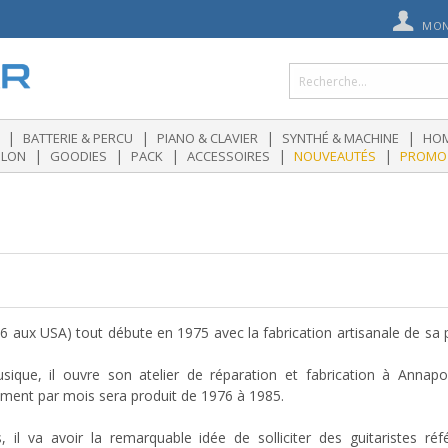
MON
|
|
|
|
BATTERIE & PERCU
PIANO & CLAVIER
SYNTHÉ & MACHINE
HOM
|
|
|
|
|
OLON
GOODIES
PACK
ACCESSOIRES
NOUVEAUTÉS
PROMO
 aux USA) tout débute en 1975 avec la fabrication artisanale de sa p
sique, il ouvre son atelier de réparation et fabrication à Anna
rument par mois sera produit de 1976 à 1985.
 il va avoir la remarquable idée de solliciter des guitaristes réf