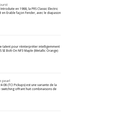
burst
ntroduite en 1988, la PRS Classic Electric
é en Erable façon Fender, avec le diapason
 talent pour réinterpréter intelligemment
PRS SE Bolt-On NF3 Maple (Metallic Orange)
e pearl
-08 (TCI Pickups) est une variante de la
switching offrant huit combinaisons de