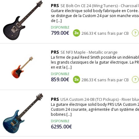
PRS
SE Bolt-On CE 24 (Wing Tuners) - Charcoal 
Guitare électrique solid body fabriquée en Corée. I
se distingue de la Custom 24 par son manche viss
de [...]
DISPONIBLE
799.00€
?
266.33 € sans frais par CB
PRS
SE NF3 Maple - Metallic orange
La firme de paul Reed Smith possède un indéniable
les grands classiques de la guitar électrique. La 
en est la [...]
DISPONIBLE
859.00€
?
286.33 € sans frais par CB
PRS
USA Custom 24-08 (TCI Pickups) - River blu
La guitare électrique solid body PRS USA Custom 24
Custom 24 courante, agrémentée d'un système de 
bobines [...]
DISPONIBLE
6295.00€