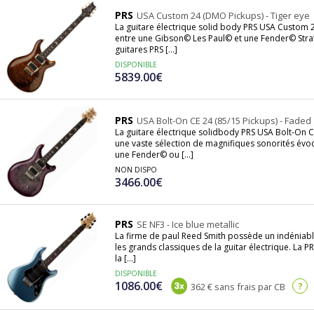
PRS
USA Custom 24 (DMO Pickups) - Tiger eye
La guitare électrique solid body PRS USA Custom 24
entre une Gibson© Les Paul© et une Fender© Strato
guitares PRS [...]
DISPONIBLE
5839.00€
PRS
USA Bolt-On CE 24 (85/15 Pickups) - Faded
La guitare électrique solidbody PRS USA Bolt-On C
une vaste sélection de magnifiques sonorités évo
une Fender© ou [...]
NON DISPO
3466.00€
PRS
SE NF3 - Ice blue metallic
La firme de paul Reed Smith possède un indéniable
les grands classiques de la guitar électrique. La PR
la [...]
DISPONIBLE
1086.00€
?
362 € sans frais par CB