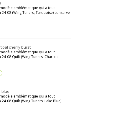
e
le modèle emblématique qui a tout
m 24-08 (Wing Tuners, Turquoise) conserve
r site web ainsi que le mythique
ait du marché; ce modèle est au
.
rcoal cherry burst
ui a fait son succès; il va pour
le modèle emblématique qui a tout
nécessaires pour fabriquer à un
 24-08 Quilt (Wing Tuners, Charcoal
e In Korea étant objectivement
?
gue en 2009.
e blue
x USA a un tarif accessible au
le modèle emblématique qui a tout
ence sur les performances ou le
 24-08 Quilt (Wing Tuners, Lake Blue)
 une légende américaine.
500 SE pour l’usine coréenne et