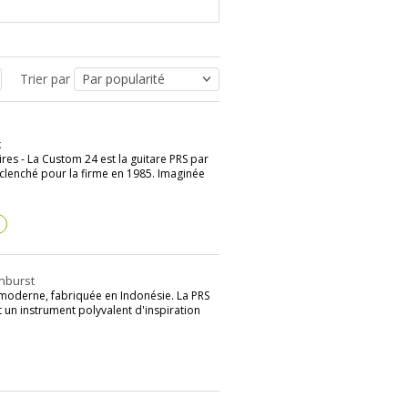
out Carlos Santana avec qui il
ntor, et inspirera de nombreux
Trier par
ines milliers de dollars sur la
k
es - La Custom 24 est la guitare PRS par
clenché pour la firme en 1985. Imaginée
’œuvre : chainon manquant entre
fre aux guitaristes de l’époque
st né !
?
ne d’exemplaires journaliers à
5 à 110.
unburst
e/moderne, fabriquée en Indonésie. La PRS
 un instrument polyvalent d'inspiration
 mais crée aussi désormais ses
e performance.
afin d’optimiser certaines tâches
 commande numérique pilotée par