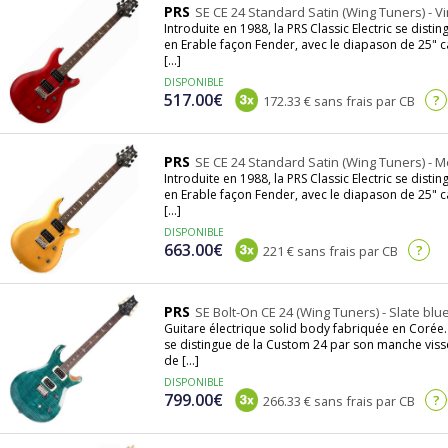
PRS
SE CE 24 Standard Satin (Wing Tuners) - V
Introduite en 1988, la PRS Classic Electric se dis
en Erable façon Fender, avec le diapason de 25" ca
[...]
DISPONIBLE
517.00€
?
172.33 € sans frais par CB
PRS
SE CE 24 Standard Satin (Wing Tuners) - Me
Introduite en 1988, la PRS Classic Electric se dis
en Erable façon Fender, avec le diapason de 25" ca
[...]
DISPONIBLE
663.00€
?
221 € sans frais par CB
PRS
SE Bolt-On CE 24 (Wing Tuners) - Slate blu
Guitare électrique solid body fabriquée en Corée. I
se distingue de la Custom 24 par son manche viss
de [...]
DISPONIBLE
799.00€
?
266.33 € sans frais par CB