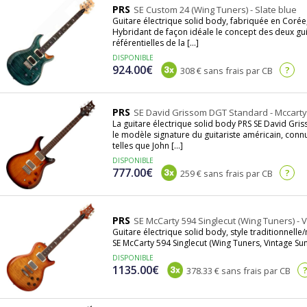
PRS
SE Custom 24 (Wing Tuners) - Slate blue
Guitare électrique solid body, fabriquée en Corée, é
Hybridant de façon idéale le concept des deux gui
référentielles de la [...]
DISPONIBLE
924.00€
?
308 € sans frais par CB
PRS
SE David Grissom DGT Standard - Mccarty
La guitare électrique solid body PRS SE David Gr
le modèle signature du guitariste américain, conn
telles que John [...]
DISPONIBLE
777.00€
?
259 € sans frais par CB
PRS
SE McCarty 594 Singlecut (Wing Tuners) - 
Guitare électrique solid body, style traditionnell
SE McCarty 594 Singlecut (Wing Tuners, Vintage Sunb
DISPONIBLE
1135.00€
378.33 € sans frais par CB