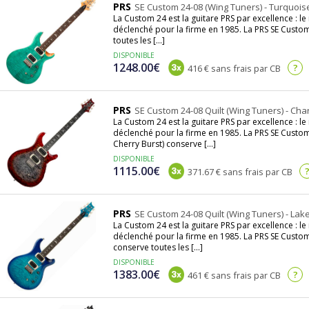
PRS
SE Custom 24-08 (Wing Tuners) - Turquois
La Custom 24 est la guitare PRS par excellence : 
déclenché pour la firme en 1985. La PRS SE Custo
e nouvelle usine plus conséquente à Stevensville, inaugure son premie
toutes les [...]
exception qui propose des guitares d’une beauté hallucinante.
DISPONIBLE
1248.00€
?
416 € sans frais par CB
nglecut en 2000, Gibson poursuit PRS en justice et demande son retr
acceptable de la Les Paul. PRS finira par remporter la bataille en 2004
PRS
SE Custom 24-08 Quilt (Wing Tuners) - Cha
e démocratiser ses guitares sans toutefois compromettre la qualité q
La Custom 24 est la guitare PRS par excellence : 
Corée et former un bataillon de luthier qui auront les compétences 
déclenché pour la firme en 1985. La PRS SE Custom
Cherry Burst) conserve [...]
ts irréprochables. Pari une nouvelle fois gagné, les PRS SE Mad
DISPONIBLE
1115.00€
371.67 € sans frais par CB
eurs et guitares acoustiques font une apparition remarquée au catalo
PRS
SE Custom 24-08 Quilt (Wing Tuners) - Lak
 S2 de 2013 propose des guitares hautes performance fabriquées au
La Custom 24 est la guitare PRS par excellence : 
 sont réalisées sur des facteurs secondaires qui n’ont aucune influ
déclenché pour la firme en 1985. La PRS SE Custom
conserve toutes les [...]
implifié, conditionnement en housse au lieu d’étui).
DISPONIBLE
1383.00€
?
461 € sans frais par CB
re et une remise en question permanente, Paul Reed Smith est devenu
nt à plus de 1000 unités par mois pour la fabrication US, près de 2
t d’amplificateurs.