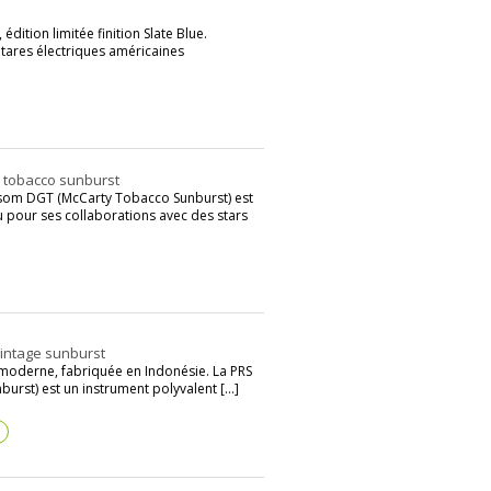
dition limitée finition Slate Blue.
tares électriques américaines
 tobacco sunburst
issom DGT (McCarty Tobacco Sunburst) est
u pour ses collaborations avec des stars
Vintage sunburst
e/moderne, fabriquée en Indonésie. La PRS
urst) est un instrument polyvalent [...]
?