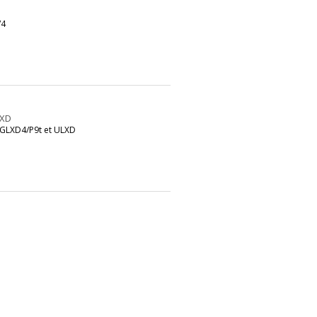
/4
LXD
/GLXD4/P9t et ULXD