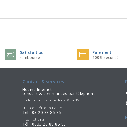
Satisfait ou
Paiement
remboursé
100% sécurisé
Contact & services
Hotline Internet
conseils & commandes par téléphone
du lundi au vendredi de 9h à 19h
France métropolitaine
Tél : 03 20 88 85 85
International
Tél : 0033 20 88 85 85