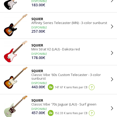
DISPONIBLE
183.00€
SQUIER
Affinity Series Telecaster (MN) - 3-color sunburst
DISPONIBLE
257.00€
SQUIER
Mini Strat V2 (LAU) - Dakota red
DISPONIBLE
178.00€
SQUIER
Classic Vibe '60s Custom Telecaster - 3-color
sunburst
DISPONIBLE
443.00€
?
147.67 € sans frais par CB
SQUIER
Classic Vibe '70s Jaguar (LAU) - Surf green
DISPONIBLE
457.00€
?
152.33 € sans frais par CB