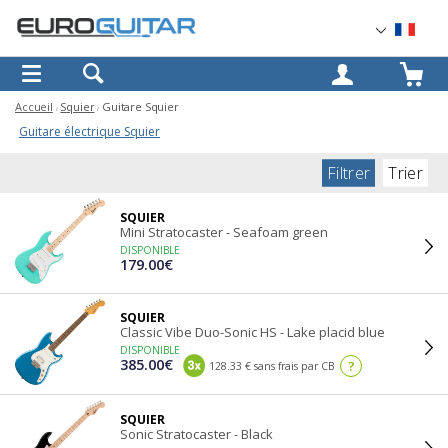
OK
Accueil
Squier
Guitare Squier
Guitare électrique Squier
Filtrer
Trier
SQUIER
Mini Stratocaster - Seafoam green
DISPONIBLE
179.00€
SQUIER
Classic Vibe Duo-Sonic HS - Lake placid blue
DISPONIBLE
385.00€
?
128.33 € sans frais par CB
SQUIER
Sonic Stratocaster - Black