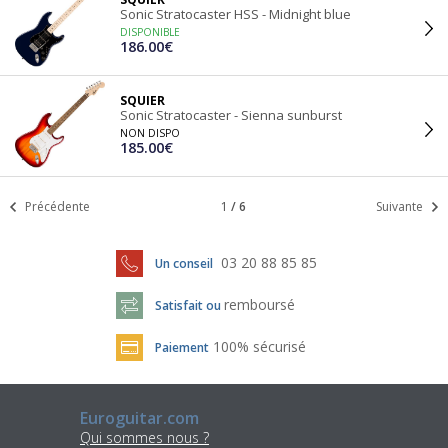
Sonic Stratocaster HSS - Midnight blue
DISPONIBLE
186.00€
SQUIER
Sonic Stratocaster - Sienna sunburst
NON DISPO
185.00€
Précédente
1
/
6
Suivante
03 20 88 85 85
Un conseil
remboursé
Satisfait ou
100% sécurisé
Paiement
Euroguitar.com
Qui sommes nous ?