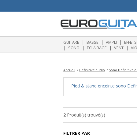
|
|
|
GUITARE
BASSE
AMPLI
EFFETS
|
|
|
|
SONO
ECLAIRAGE
VENT
VI
Accueil
Definitive audio
Sono Definitive 
Pied & stand enceinte sono Defin
2
Produit(s) trouvé(s)
FILTRER PAR