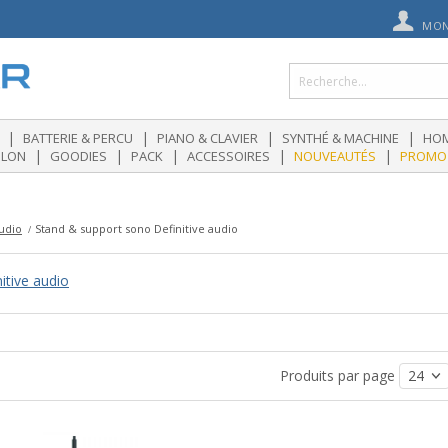
MON
|
|
|
|
BATTERIE & PERCU
PIANO & CLAVIER
SYNTHÉ & MACHINE
HOM
|
|
|
|
|
OLON
GOODIES
PACK
ACCESSOIRES
NOUVEAUTÉS
PROMO
audio
Stand & support sono Definitive audio
itive audio
Produits par page