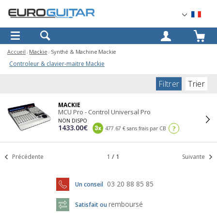
OK
Accueil
Mackie
Synthé & Machine Mackie
Controleur & clavier-maitre Mackie
Filtrer
Trier
MACKIE
MCU Pro - Control Universal Pro
NON DISPO
1433.00€
?
477.67 € sans frais par CB
Précédente
1
/
1
Suivante
03 20 88 85 85
Un conseil
remboursé
Satisfait ou