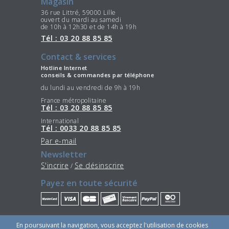
Magasin
36 rue Littré, 59000 Lille
ouvert du mardi au samedi
de 10h à 12h30 et de 14h à 19h
Tél : 03 20 88 85 85
Contact & services
Hotline Internet
conseils & commandes par téléphone
du lundi au vendredi de 9h à 19h
France métropolitaine
Tél : 03 20 88 85 85
International
Tél : 0033 20 88 85 85
Par e-mail
Newsletter
S'incrire
Se désinscrire
/
Payez en toute sécurité
Restez connectés
En poursuivant la navigation, vous acceptez l'utilisation de cookies