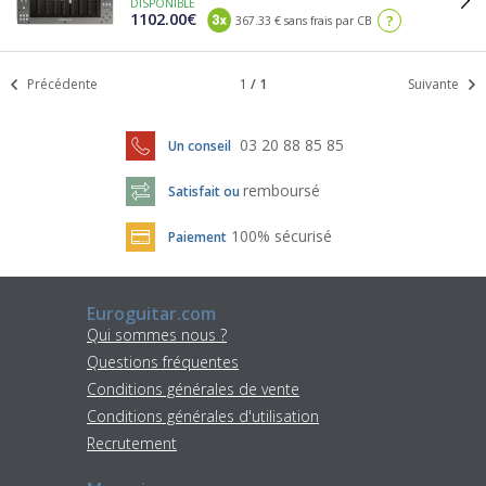
DISPONIBLE
1102.00€
?
367.33 € sans frais par CB
Précédente
1
/
1
Suivante
03 20 88 85 85
Un conseil
remboursé
Satisfait ou
100% sécurisé
Paiement
Euroguitar.com
Qui sommes nous ?
Questions fréquentes
Conditions générales de vente
Conditions générales d'utilisation
Recrutement