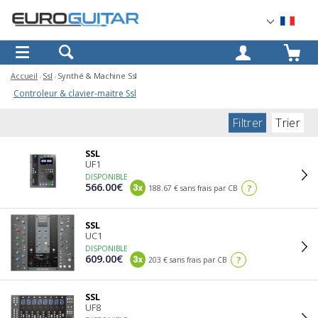
OK
Accueil
Ssl
Synthé & Machine Ssl
Controleur & clavier-maitre Ssl
Filtrer
Trier
SSL
UF1
DISPONIBLE
566.00€
?
188.67 € sans frais par CB
SSL
UC1
DISPONIBLE
609.00€
?
203 € sans frais par CB
SSL
UF8