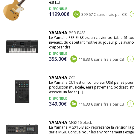
est [...]
DISPONIBLE
1199.00€
399.67 € sans frais par CB
YAMAHA
PSR-E483
Le Yamaha PSR-E483 est un clavier portable 61 to
niveaux, du débutant motivé au joueur plus avancé. 
d’apprendre [...]
DISPONIBLE
355.00€
?
118.33 € sans frais par CB
YAMAHA
CC1
Le Yamaha CC1 est un contrôleur USB pensé pour o
production musicale, enregistrement, podcast, str
associe un fader [...]
DISPONIBLE
349.00€
?
116.33 € sans frais par CB
YAMAHA
MGX16 black
La Yamaha MGX16 Black représente la version la pl
série MGX. Conçue pour les environnements exigean