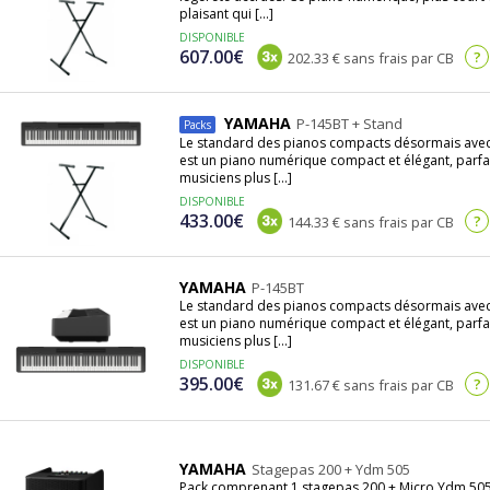
plaisant qui [...]
DISPONIBLE
607.00€
?
202.33 € sans frais par CB
YAMAHA
P-145BT + Stand
Packs
Le standard des pianos compacts désormais ave
est un piano numérique compact et élégant, parf
musiciens plus [...]
DISPONIBLE
433.00€
?
144.33 € sans frais par CB
YAMAHA
P-145BT
Le standard des pianos compacts désormais ave
est un piano numérique compact et élégant, parf
musiciens plus [...]
DISPONIBLE
395.00€
?
131.67 € sans frais par CB
YAMAHA
Stagepas 200 + Ydm 505
Pack comprenant 1 stagepas 200 + Micro Ydm 50