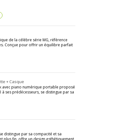
?
que de la célèbre série MG, référence
 Conçue pour offrir un équilibre parfait
ette + Casque
ck avec piano numérique portable proposé
à ses prédécesseurs, se distingue par sa
e distingue par sa compacité et sa
t plus fin, offre un design esthétiquement