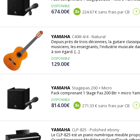
DISPONIBLE
674.00€
?
224.67 € sans frais par CB
YAMAHA
C40III 4/4 - Natural
Depuis près de trois décennies, la guitare classiq
musiciens, les enseignants, l'industrie musicale 
à son égard. [...]
DISPONIBLE
129.00€
YAMAHA
Stagepas 200 + Micro
Pack comprenant 1 Stage Pas 200 Btr + micro Ya
DISPONIBLE
814.00€
?
271.33 € sans frais par CB
YAMAHA
CLP-825 - Polished ebony
Le CLP-825 est un piano numérique meuble prop
Grand Expression Modeling et GrandTouch offrent