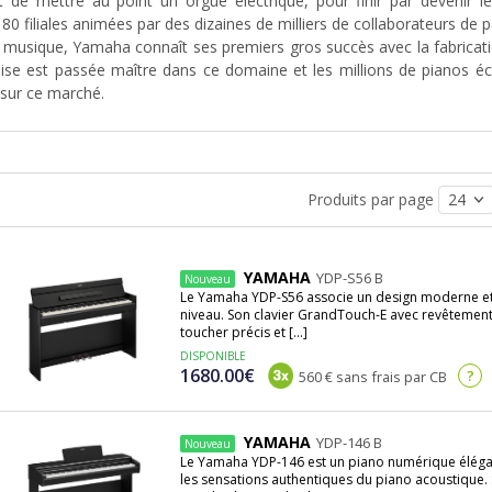
 de mettre au point un orgue électrique, pour finir par devenir le
 80 filiales animées par des dizaines de milliers de collaborateurs de 
 musique, Yamaha connaît ses premiers gros succès avec la fabricatio
aise est passée maître dans ce domaine et les millions de pianos éco
 sur ce marché.
cet élan pour se diversifier et commence à concevoir d’autres inst
 fulgurante ascension de ce fabricant qui voit son fondateur s’éteindre
tique est crée pour tester et analyser de nouveaux instruments 
Produits par page
usical est tout aussi important que la qualité de l’instrument, ira m
x trois tridents se développe sans relâche pour poursuivre sa divers
u point dans les secteurs acoustiques, électriques et numériques. L
YAMAHA
YDP-S56 B
Nouveau
Le Yamaha YDP-S56 associe un design moderne e
 batteries, guitares acoustiques, guitares électriques, synthétiseurs
niveau. Son clavier GrandTouch-E avec revêtement 
e, baffles de sonorisation et amplificateurs.
toucher précis et [...]
queront l’histoire de la musique, pour leur caractère innovant et l
DISPONIBLE
 les pianos Clavinova et Silent, les tables de mixage 01V et 02R, la
1680.00€
?
560 € sans frais par CB
G1000, la basse TRB, pour ne citer que les principaux.
 cette même volonté inébranlable de proposer un catalogue très lar
les musiciens, qu’ils soient débutants ou virtuoses.
YAMAHA
YDP-146 B
Nouveau
Le Yamaha YDP-146 est un piano numérique éléga
les sensations authentiques du piano acoustique