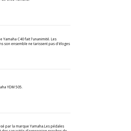
ue Yamaha C40 fait l'unanimité. Les
dans son ensemble ne tarissent pas d'éloges
maha YDM 505.
osé par la marque Yamaha.Les pédales
 des capacités d'expression proches de