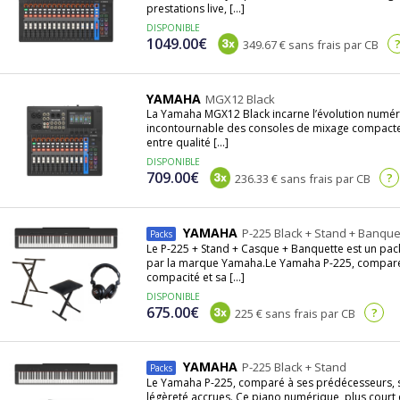
prestations live, [...]
DISPONIBLE
1049.00€
349.67 € sans frais par CB
YAMAHA
MGX12 Black
La Yamaha MGX12 Black incarne l’évolution numéri
incontournable des consoles de mixage compactes.
entre qualité [...]
DISPONIBLE
709.00€
?
236.33 € sans frais par CB
YAMAHA
P-225 Black + Stand + Banqu
Packs
Le P-225 + Stand + Casque + Banquette est un pa
par la marque Yamaha.Le Yamaha P-225, comparé 
compacité et sa [...]
DISPONIBLE
675.00€
?
225 € sans frais par CB
YAMAHA
P-225 Black + Stand
Packs
Le Yamaha P-225, comparé à ses prédécesseurs, s
légèreté accrues. Ce piano numérique, plus court e