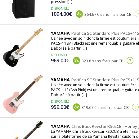
pression [...]
DISPONIBLE
1094.00€
364.67 € sans frais par CB
YAMAHA
Pacifica SC Standard Plus PACS+11S
Usinée avec un soin dont la firme est coutumière,
PACS+11SM (Black) est une remarquable guitare é
Elaborée à partir [...]
DISPONIBLE
969.00€
?
323 € sans frais par CB
YAMAHA
Pacifica SC Standard Plus PACS+11S
Usinée avec un soin dont la firme est coutumière,
PACS+11S (Ash Pink) est une remarquable guitare 
Elaborée à partir [...]
DISPONIBLE
959.00€
?
319.67 € sans frais par CB
YAMAHA
Chris Buck Revstar RS02CB - Honey 
La YAMAHA Chris Buck Revstar RS02CB a été mise a
sur la plateforme de sa Yamaha Revstar custom qu'