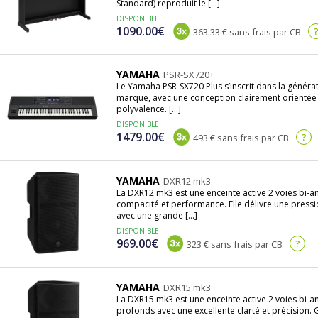
Standard) reproduit le [...]
DISPONIBLE
1090.00€
363.33 € sans frais par CB
YAMAHA
PSR-SX720+
Le Yamaha PSR-SX720 Plus s’inscrit dans la générat
marque, avec une conception clairement orientée 
polyvalence. [...]
DISPONIBLE
1479.00€
?
493 € sans frais par CB
YAMAHA
DXR12 mk3
La DXR12 mk3 est une enceinte active 2 voies bi-am
compacité et performance. Elle délivre une pres
avec une grande [...]
DISPONIBLE
969.00€
?
323 € sans frais par CB
YAMAHA
DXR15 mk3
La DXR15 mk3 est une enceinte active 2 voies bi-a
profonds avec une excellente clarté et précision.