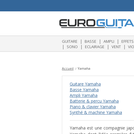
|
|
|
GUITARE
BASSE
AMPLI
EFFETS
|
|
|
|
SONO
ECLAIRAGE
VENT
VI
Accueil
Yamaha
Guitare Yamaha
Basse Yamaha
Ampli Yamaha
Batterie & percu Yamaha
Piano & clavier Yamaha
Synthé & machine Yamaha
Yamaha est une compagnie japon