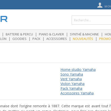
MON
|
|
|
|
BATTERIE & PERCU
PIANO & CLAVIER
SYNTHÉ & MACHINE
HOM
|
|
|
|
|
OLON
GOODIES
PACK
ACCESSOIRES
NOUVEAUTÉS
PROMO
Home-studio Yamaha
Sono Yamaha
Vent Yamaha
Violon Yamaha
Pack Yamaha
Accessoires Yamaha
aise dont l’origine remonte à 1887. Cette marque est avant tout l