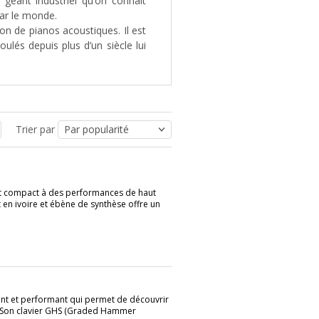
 géant industriel qu’on connaît
par le monde.
n de pianos acoustiques. Il est
ulés depuis plus d’un siècle lui
ruments comme des harmonicas et
 en août 1916 à l’âge de 65 ans.
de musique. Plus tard Yamaha,
Trier par
ême jusqu’à ouvrir des écoles de
ification. De nombreuses gammes
es usines tournent non stop car
t compact à des performances de haut
, pianos numériques, instruments
en ivoire et ébène de synthèse offre un
eurs qualités sonores. Les plus
 batterie électronique DTX, les
ge d’instruments de musique de
nt et performant qui permet de découvrir
. Son clavier GHS (Graded Hammer