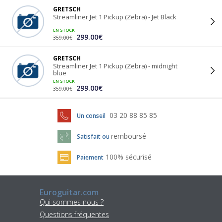
GRETSCH
Streamliner Jet 1 Pickup (Zebra) - Jet Black
EN STOCK
299.00€
359.00€
GRETSCH
Streamliner Jet 1 Pickup (Zebra) - midnight
blue
EN STOCK
299.00€
359.00€
03 20 88 85 85
Un conseil
remboursé
Satisfait ou
100% sécurisé
Paiement
Euroguitar.com
Qui sommes nous ?
Questions fréquentes