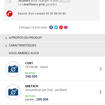
30 jours
pour changer d'avis
(voir CGV)
Les
meilleurs prix
garantis
Besoin d'un conseil 03 20 88 85 85
Partagez ce bon plan :
A PROPOS DU PRODUIT
CARACTERISTIQUES
VOUS AIMEREZ AUSSI
CORT
CR100 BK - black
EN STOCK
346.00€
GRETSCH
Streamliner Jet Club - Jet Black
EN STOCK
299.00€
320.00€