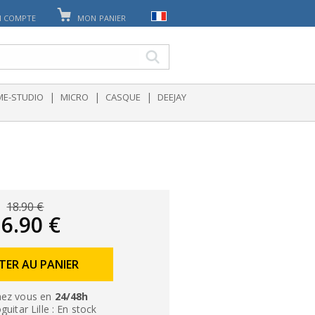
 COMPTE
MON PANIER
|
|
|
E-STUDIO
MICRO
CASQUE
DEEJAY
18.90 €
6.90 €
TER AU PANIER
ez vous en
24/48h
uitar Lille : En stock