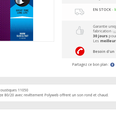
EN STOCK
- l
Garantie uni
fabrication
(v
30 jours
pour
Les
meilleur
Besoin d'un 
Partagez ce bon plan :
acoustiques 11050
ze 80/20 avec revêtement Polyweb offrent un son rond et chaud.