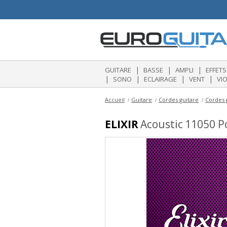
|
|
|
GUITARE
BASSE
AMPLI
EFFETS
|
|
|
|
SONO
ECLAIRAGE
VENT
VI
Accueil
Guitare
Cordes guitare
Cordes 
ELIXIR
Acoustic 11050 Po