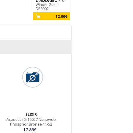
D'ADDARIO
Pro-
Winder Guitar
DP0002
12.90€
ELIXIR
Acoustic (6) 16027 Nanoweb
Phosphor Bronze 11-52
17.85€