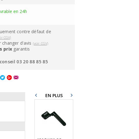
ivrable en 24h
quement contre défaut de
oir CGV)
 changer d'avis
(voir CGV)
s prix
garantis
conseil 03 20 88 85 85
EN PLUS