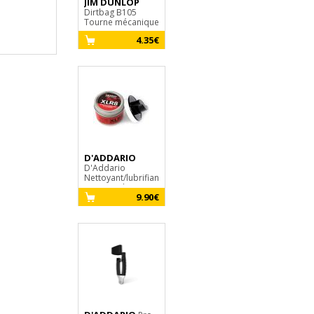
JIM DUNLOP
GHS
Fast Fret
Dirtbag B105
9.30€
Tourne mécanique
4.35€
D'ADDARIO
D'Addario
Nettoyant/lubrifiant
pour cordes XLR8
9.90€
D'Addario