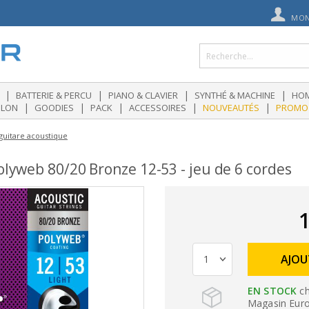
MON
|
|
|
|
BATTERIE & PERCU
PIANO & CLAVIER
SYNTHÉ & MACHINE
HOM
|
|
|
|
|
OLON
GOODIES
PACK
ACCESSOIRES
NOUVEAUTÉS
PROMO
guitare acoustique
lyweb 80/20 Bronze 12-53 - jeu de 6 cordes
1
AJOU
EN STOCK
ch
Magasin Eurog