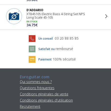
D'ADDARIO
XTB45105 Electric Bass 4-String Set NPS
Long Scale 45-105
EN STOCK
34.75€
03 20 88 85 85
Un conseil
remboursé
Satisfait ou
100% sécurisé
Paiement
Euroguitar.com
Qui sommes nous ?
Questions fréquentes
Conditions générales de vente
Conditions générales d'utilisation
Recrutement