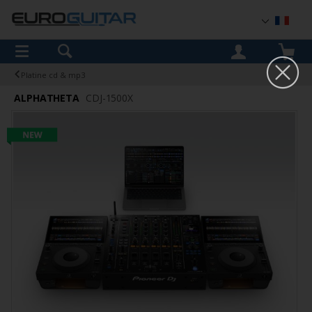
OK
Platine cd & mp3
ALPHATHETA
CDJ-1500X