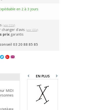
Expédiable en 2 à 3 jours
ns
(voir CGV)
 changer d'avis
(voir CGV)
s prix
garantis
conseil 03 20 88 85 85
EN PLUS
leur MIDI
ersonnes
’intègre