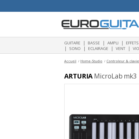
|
|
|
GUITARE
BASSE
AMPLI
EFFETS
|
|
|
|
SONO
ECLAIRAGE
VENT
VI
Accueil
Home-Studio
Controleur & clavi
ARTURIA
MicroLab mk3 