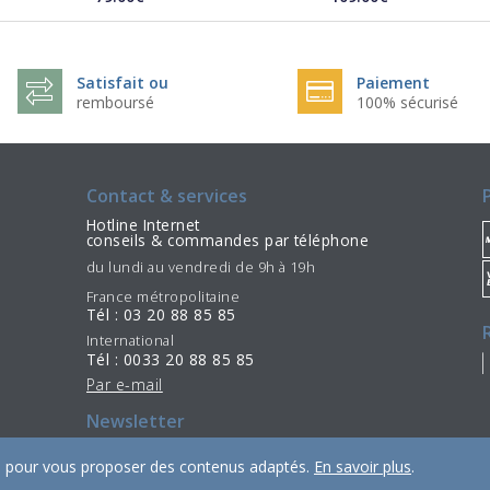
Satisfait ou
Paiement
remboursé
100% sécurisé
Contact & services
Hotline Internet
conseils & commandes par téléphone
du lundi au vendredi de 9h à 19h
France métropolitaine
Tél : 03 20 88 85 85
International
Tél : 0033 20 88 85 85
Par e-mail
Newsletter
S'incrire
Se désinscrire
/
ies pour vous proposer des contenus adaptés.
En savoir plus
.