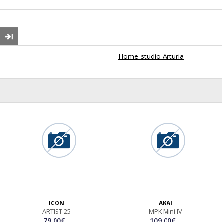
Home-studio Arturia
ICON
AKAI
ARTIST 25
MPK Mini IV
79.00€
109.00€