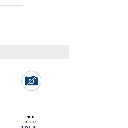
NUX
NTK-37
185.00€