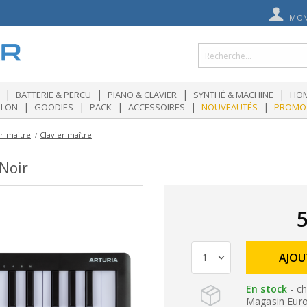
MON
|
|
|
|
BATTERIE & PERCU
PIANO & CLAVIER
SYNTHÉ & MACHINE
HOM
|
|
|
|
|
OLON
GOODIES
PACK
ACCESSOIRES
NOUVEAUTÉS
PROMO
er-maitre
Clavier maître
Noir
5
AJOU
En stock
- ch
Magasin Eurogu