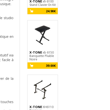
X-TONE
BEYERDYNAMIC
X-TONE
xh 6100
XH6
usique.
Stand Clavier En Kit
DT 770 Pro 80
Premium
Ohms
Keyboard Sta
24.90€
149.00€
4
de studio
ntique en
X-TONE
xb 6150
uitif via
RTX
X-TONE
Banquette Pliable
TRT X103
xh 6
Noire
Stand Clavier
 facile à
46.95€
39.00€
2
er de la
e touches
AUDIO
X-TONE
X-TONE
XH6110
TECHNICA
X-St
ATH