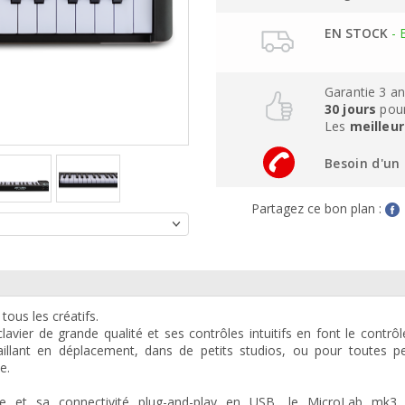
EN STOCK
- 
Garantie 3 a
30 jours
pour
Les
meilleur
Besoin d'un 
Partagez ce bon plan :
ous les créatifs.
avier de grande qualité et ses contrôles intuitifs en font le contrô
vaillant en déplacement, dans de petits studios, ou pour toutes p
e.
e et sa connectivité plug-and-play en USB, le MicroLab mk3 s