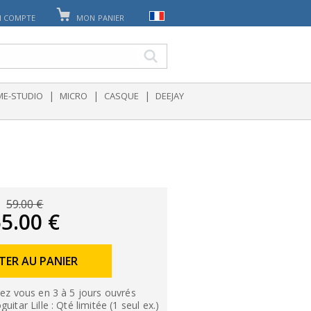
 COMPTE
MON PANIER
|
|
|
E-STUDIO
MICRO
CASQUE
DEEJAY
59.00 €
5.00 €
TER AU PANIER
ez vous en 3 à 5 jours ouvrés
itar Lille : Qté limitée (1 seul ex.)