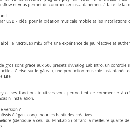
orkflow et vous permet de commencer instantanément à faire de la m
uand
 par USB - idéal pour la création musicale mobile et les installations 
ualité, le MicroLab mk3 offre une expérience de jeu réactive et authe
e gros sons grâce aux 500 presets d'Analog Lab Intro, un contrôle int
ctiles. Cerise sur le gâteau, une production musicale instantanée et
e Lite.
ay et ses fonctions intuitives vous permettent de commencer à cré
s ni installation.
e version ?
âssis élégant conçu pour les habitudes créatives
élioré (identique à celui du MiniLab 3) offrant la meilleure qualité d
x.