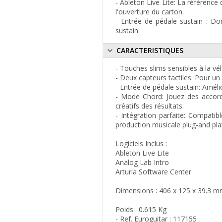
- Ableton Live Lite: La référence
l'ouverture du carton.
- Entrée de pédale sustain : Do
sustain.
CARACTERISTIQUES
- Touches slims sensibles à la v
- Deux capteurs tactiles: Pour un 
- Entrée de pédale sustain: Amél
- Mode Chord: Jouez des accords
créatifs des résultats.
- Intégration parfaite: Compati
production musicale plug-and pla
Logiciels Inclus :
Ableton Live Lite
Analog Lab Intro
Arturia Software Center
Dimensions : 406 x 125 x 39.3 
Poids : 0.615 Kg
- Ref. Euroguitar : 117155