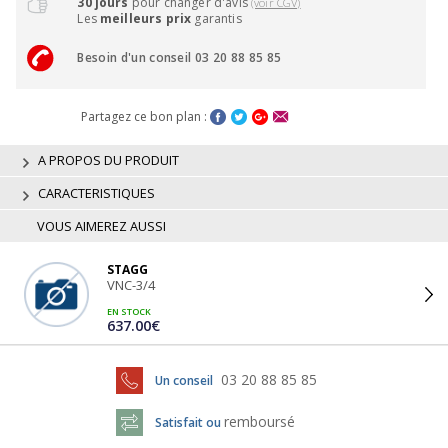
30 jours
pour changer d'avis
(voir CGV)
Les
meilleurs prix
garantis
Besoin d'un conseil 03 20 88 85 85
Partagez ce bon plan :
A PROPOS DU PRODUIT
CARACTERISTIQUES
VOUS AIMEREZ AUSSI
STAGG
VNC-3/4
EN STOCK
637.00€
03 20 88 85 85
Un conseil
remboursé
Satisfait ou