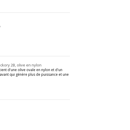
p
kory 2B, olive en nylon
ent d'une olive ovale en nylon et d'un
 l'avant qui génère plus de puissance et une