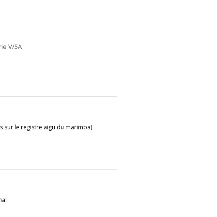
rie V/5A
s sur le registre aigu du marimba)
nal