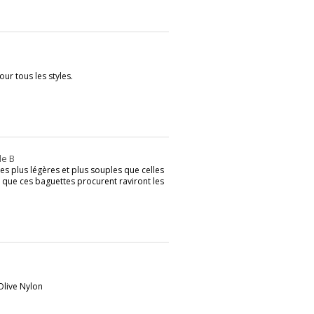
ur tous les styles.
le B
tes plus légères et plus souples que celles
ns que ces baguettes procurent raviront les
Olive Nylon