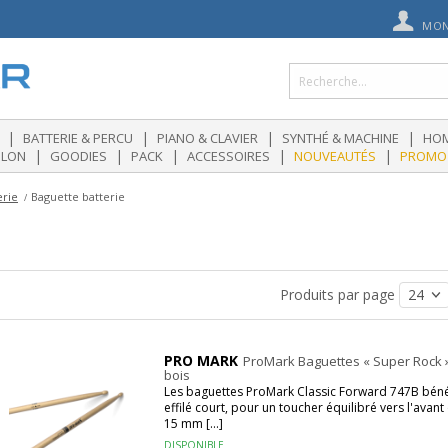
MON
|
|
|
|
BATTERIE & PERCU
PIANO & CLAVIER
SYNTHÉ & MACHINE
HOM
|
|
|
|
|
OLON
GOODIES
PACK
ACCESSOIRES
NOUVEAUTÉS
PROMO
erie
Baguette batterie
Produits par page
PRO MARK
ProMark Baguettes « Super Rock »
bois
Les baguettes ProMark Classic Forward 747B bénéfi
effilé court, pour un toucher équilibré vers l'avan
15 mm [...]
DISPONIBLE