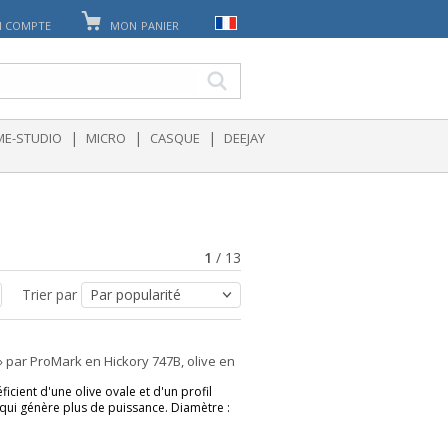
 COMPTE
MON PANIER
|
|
|
E-STUDIO
MICRO
CASQUE
DEEJAY
1
/
13
Trier par
 par ProMark en Hickory 747B, olive en
cient d'une olive ovale et d'un profil
t qui génère plus de puissance. Diamètre :