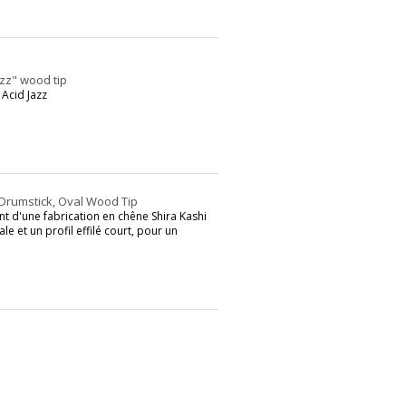
zz" wood tip
 Acid Jazz
 Drumstick, Oval Wood Tip
nt d'une fabrication en chêne Shira Kashi
e et un profil effilé court, pour un