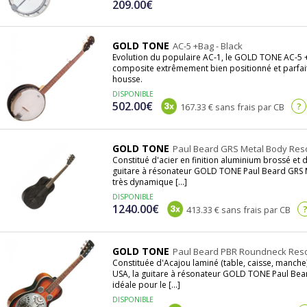
209.00€
GOLD TONE
AC-5 +Bag - Black
Evolution du populaire AC-1, le GOLD TONE AC-5 
composite extrêmement bien positionné et parfait
housse.
DISPONIBLE
502.00€
?
167.33 € sans frais par CB
GOLD TONE
Paul Beard GRS Metal Body Reso
Constitué d'acier en finition aluminium brossé et 
guitare à résonateur GOLD TONE Paul Beard GRS 
très dynamique [...]
DISPONIBLE
1240.00€
413.33 € sans frais par CB
GOLD TONE
Paul Beard PBR Roundneck Reso
Constituée d'Acajou laminé (table, caisse, manche)
USA, la guitare à résonateur GOLD TONE Paul Bea
idéale pour le [...]
DISPONIBLE