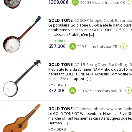
1399.00€
466.33 € sans frais par CB
GOLD TONE
CC-50RP Cripple Creek Resonator
Le populaire Gold Tone CC-50 a été le banjo ouve
nombreuses années, et le GOLD TONE CC-50RP Cr
et caisse en Erable, n'en [...]
DISPONIBLE
657.00€
?
219 € sans frais par CB
GOLD TONE
AC-1 5-String Open Back +Bag - B
Plébiscité lors du Summer NAMM Show de 2016, l
débutant GOLD TONE AC-1 Acoustic Composite 5-S
en matière de rapport [...]
NON DISPO
332.00€
?
110.67 € sans frais par CB
GOLD TONE
GT-Weissenborn Hawaiian-Style S
Le GOLD TONE GT-Weissenborn Hawaiian-Style Slide
marché offrant les mêmes caractéristiques que les
Herman [...]
NON DISPO