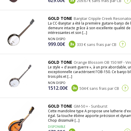
629.00€
?
209.67 € sans frais par CB
GOLD TONE
Banjitar Cripple Creek Resonator
La CC-Banjitar a été la première guitare-banjo de
demeure intacte grâce à son excellente qualité de 
intéressantes et son [...]
NON DISPO
999.00€
?
333 € sans frais par CB
GOLD TONE
Orange Blossom OB 150 WF - Vin
Le style « d'avant-guerre », à un prix abordable, u
exceptionnelle caractérisent l'OB-150. Ce banjo bl
trois plis et [...]
NON DISPO
1512.00€
?
504 € sans frais par CB
GOLD TONE
GM-50 + - Sunburst
Cette mandoline type A propose une lutherie d'exc
égal. Sa touche ébène apporte précision et dynam
Chop dissimulé [...]
DISPONIBLE