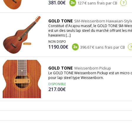
381.00€
?
127 € sans frais par CB
GOLD TONE
SM-Weissenborn Hawaiian-Style S
Constitué d'Acajou massif, le GOLD TONE SM-Weiss
est un des seuls lap steel du marché offrant les m
hawaiiens [...]
NON DISPO
1190.00€
396.67 € sans frais par CB
GOLD TONE
Weissenborn Pickup
Le GOLD TONE Weissenborn Pickup est un micro 
pour lap steel type Weissenborn.
DISPONIBLE
217.00€