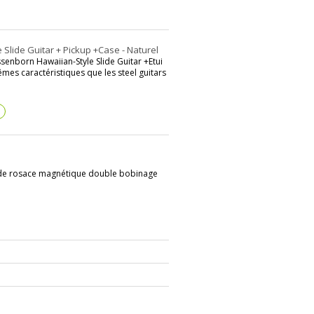
lide Guitar + Pickup +Case - Naturel
enborn Hawaiian-Style Slide Guitar +Etui
êmes caractéristiques que les steel guitars
?
de rosace magnétique double bobinage