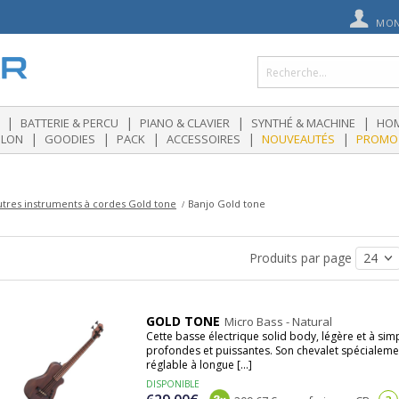
MON
|
|
|
|
BATTERIE & PERCU
PIANO & CLAVIER
SYNTHÉ & MACHINE
HOM
|
|
|
|
|
OLON
GOODIES
PACK
ACCESSOIRES
NOUVEAUTÉS
PROMO
utres instruments à cordes Gold tone
Banjo Gold tone
Produits par page
GOLD TONE
Micro Bass - Natural
Cette basse électrique solid body, légère et à si
profondes et puissantes. Son chevalet spécialem
réglable à longue [...]
DISPONIBLE