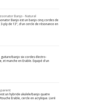
esonator Banjo - Natural
onator Banjo est un banjo cinq cordes de
 3-ply de 13", d'un cercle de résonance en
guitare/banjo six cordes électro-
e, et manche en Erable. Equipé d'un
nsparent
est un hybride ukulele/banjo quatre
uche Erable, cercle en acrylique. Livré