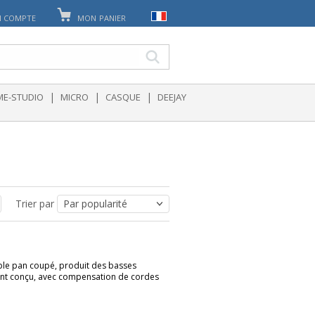
 COMPTE
MON PANIER
|
|
|
E-STUDIO
MICRO
CASQUE
DEEJAY
Trier par
mple pan coupé, produit des basses
ent conçu, avec compensation de cordes