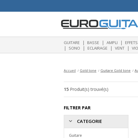
|
|
|
GUITARE
BASSE
AMPLI
EFFETS
|
|
|
|
SONO
ECLAIRAGE
VENT
VI
Accueil
Gold tone
Guitare Gold tone
A
15
Produit(s) trouvé(s)
FILTRER PAR
CATEGORIE
Guitare