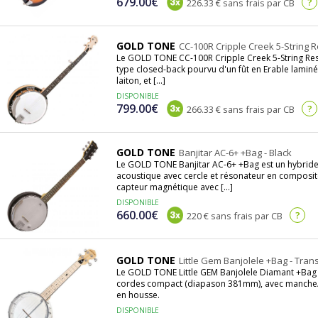
679.00€
?
226.33 € sans frais par CB
GOLD TONE
CC-100R Cripple Creek 5-String R
Le GOLD TONE CC-100R Cripple Creek 5-String Res
type closed-back pourvu d'un fût en Erable laminé
laiton, et [...]
DISPONIBLE
799.00€
?
266.33 € sans frais par CB
GOLD TONE
Banjitar AC-6+ +Bag - Black
Le GOLD TONE Banjitar AC-6+ +Bag est un hybride 
acoustique avec cercle et résonateur en composit
capteur magnétique avec [...]
DISPONIBLE
660.00€
?
220 € sans frais par CB
GOLD TONE
Little Gem Banjolele +Bag - Tra
Le GOLD TONE Little GEM Banjolele Diamant +Bag 
cordes compact (diapason 381mm), avec manche/to
en housse.
DISPONIBLE