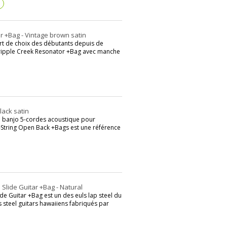
?
 +Bag - Vintage brown satin
rt de choix des débutants depuis de
ipple Creek Resonator +Bag avec manche
lack satin
e banjo 5-cordes acoustique pour
tring Open Back +Bags est une référence
lide Guitar +Bag - Natural
 Guitar +Bag est un des euls lap steel du
 steel guitars hawaiiens fabriqués par