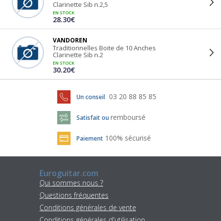
Clarinette Sib n.2,5
EN STOCK
28.30€
VANDOREN
Traditionnelles Boite de 10 Anches
Clarinette Sib n.2
EN STOCK
30.20€
03 20 88 85 85
Un conseil
remboursé
Satisfait ou
100% sécurisé
Paiement
Euroguitar.com
Qui sommes nous ?
Questions fréquentes
Conditions générales de vente
Conditions générales d'utilisation