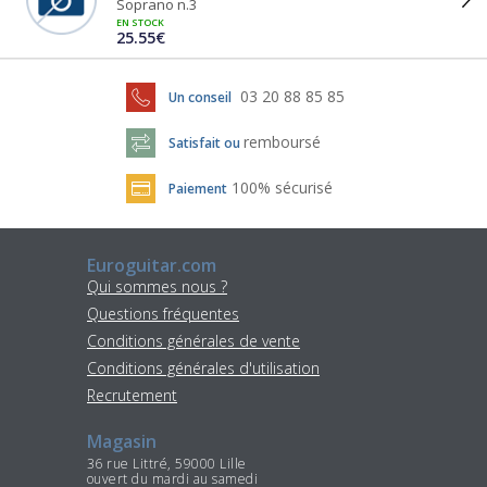
Soprano n.3
EN STOCK
25.55€
03 20 88 85 85
Un conseil
remboursé
Satisfait ou
100% sécurisé
Paiement
Euroguitar.com
Qui sommes nous ?
Questions fréquentes
Conditions générales de vente
Conditions générales d'utilisation
Recrutement
Magasin
36 rue Littré, 59000 Lille
ouvert du mardi au samedi