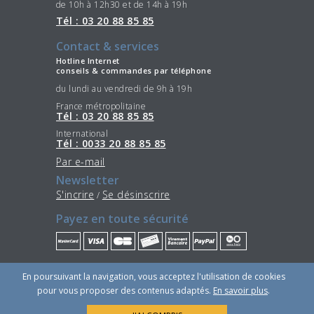
de 10h à 12h30 et de 14h à 19h
Tél : 03 20 88 85 85
Contact & services
Hotline Internet
conseils & commandes par téléphone
du lundi au vendredi de 9h à 19h
France métropolitaine
Tél : 03 20 88 85 85
International
Tél : 0033 20 88 85 85
Par e-mail
Newsletter
S'incrire
Se désinscrire
/
Payez en toute sécurité
Restez connectés
En poursuivant la navigation, vous acceptez l'utilisation de cookies
pour vous proposer des contenus adaptés.
En savoir plus
.