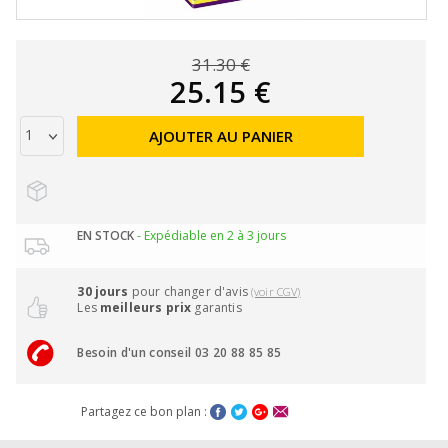
31.30 €
25.15 €
AJOUTER AU PANIER
EN STOCK
- Expédiable en 2 à 3 jours
30 jours
pour changer d'avis
(voir CGV)
Les
meilleurs prix
garantis
Besoin d'un conseil 03 20 88 85 85
Partagez ce bon plan :