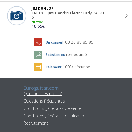
JIM DUNLOP
JH-PT03H Jimi Hendrix Electric Lady PACK DE
6
EN STOCK
16.65€
03 20 88 85 85
Un conseil
remboursé
Satisfait ou
100% sécurisé
Paiement
Euroguitar.com
Qui sommes nous ?
Questions fréquentes
Conditions générales de vente
Conditions générales d'utilisation
Recrutement