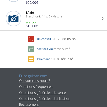
620.00€
TAMA
Starphonic 14 x 6 - Naturel
EN STOCK
619.00€
03 20 88 85 85
Un conseil
remboursé
Satisfait ou
100% sécurisé
Paiement
Euroguitar.com
Qui sommes nous ?
Questions fréquentes
Conditions générales de vente
Conditions générales d'utilisation
Recrutement