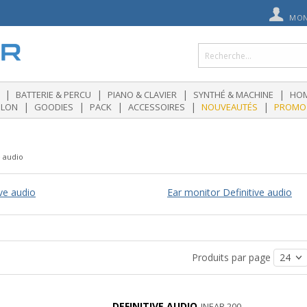
MON
|
|
|
|
BATTERIE & PERCU
PIANO & CLAVIER
SYNTHÉ & MACHINE
HOM
|
|
|
|
|
OLON
GOODIES
PACK
ACCESSOIRES
NOUVEAUTÉS
PROMO
e audio
ive audio
Ear monitor Definitive audio
Produits par page
DEFINITIVE AUDIO
INEAR 200