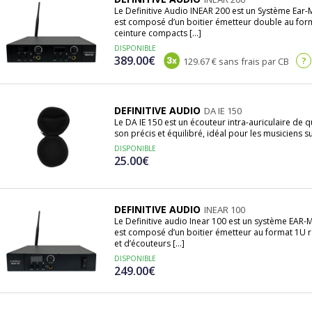
Le Definitive Audio INEAR 200 est un Système Ea
est composé d’un boitier émetteur double au for
ceinture compacts [...]
DISPONIBLE
389.00€
?
129.67 € sans frais par CB
DEFINITIVE AUDIO
DA IE 150
Le DA IE 150 est un écouteur intra-auriculaire de q
son précis et équilibré, idéal pour les musiciens sur
DISPONIBLE
25.00€
DEFINITIVE AUDIO
INEAR 100
Le Definitive audio Inear 100 est un système EA
est composé d’un boitier émetteur au format 1U r
et d’écouteurs [...]
DISPONIBLE
249.00€