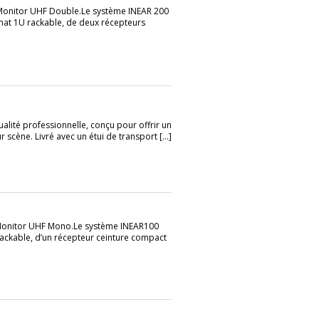
r-Monitor UHF Double.Le système INEAR 200
mat 1U rackable, de deux récepteurs
ualité professionnelle, conçu pour offrir un
 scène. Livré avec un étui de transport [...]
R-Monitor UHF Mono.Le système INEAR100
ackable, d’un récepteur ceinture compact