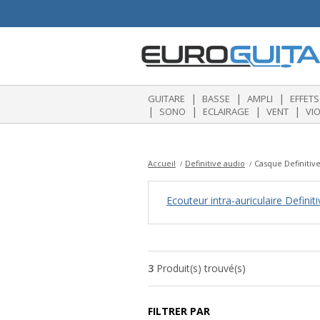
|
|
|
GUITARE
BASSE
AMPLI
EFFETS
|
|
|
|
SONO
ECLAIRAGE
VENT
VI
Accueil
Definitive audio
Casque Definitiv
Ecouteur intra-auriculaire Definit
3
Produit(s) trouvé(s)
FILTRER PAR