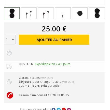
25.00 €
AJOUTER AU PANIER
EN STOCK
- Expédiable en 2 à 3 jours
Garantie 3 ans
(voir CGV)
30 jours
pour changer d'avis
(voir CGV)
Les
meilleurs prix
garantis
Besoin d'un conseil 03 20 88 85 85
Partagez ce bon plan :