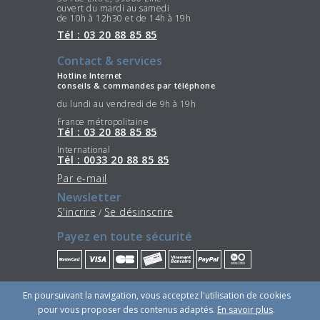
ouvert du mardi au samedi
de 10h à 12h30 et de 14h à 19h
Tél : 03 20 88 85 85
Contact & services
Hotline Internet
conseils & commandes par téléphone
du lundi au vendredi de 9h à 19h
France métropolitaine
Tél : 03 20 88 85 85
International
Tél : 0033 20 88 85 85
Par e-mail
Newsletter
S'incrire
Se désinscrire
/
Payez en toute sécurité
Restez connectés
En poursuivant la navigation, vous acceptez l'utilisation de cookies
pour vous proposer des contenus adaptés.
En savoir plus
.