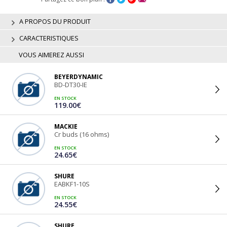
A PROPOS DU PRODUIT
CARACTERISTIQUES
VOUS AIMEREZ AUSSI
BEYERDYNAMIC
BD-DT30-IE
EN STOCK
119.00€
MACKIE
Cr buds (16 ohms)
EN STOCK
24.65€
SHURE
EABKF1-10S
EN STOCK
24.55€
SHURE