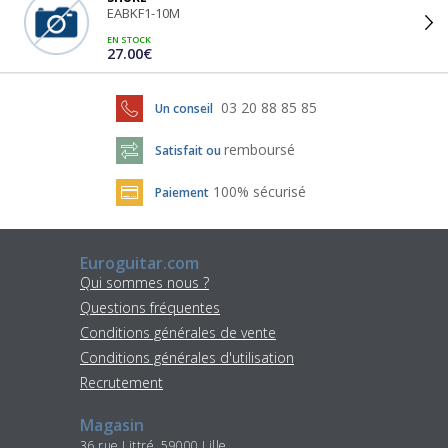
EABKF1-10M
EN STOCK
27.00€
03 20 88 85 85
Un conseil
remboursé
Satisfait ou
100% sécurisé
Paiement
Euroguitar.com
Qui sommes nous ?
Questions fréquentes
Conditions générales de vente
Conditions générales d'utilisation
Recrutement
Magasin
36 rue Littré, 59000 Lille