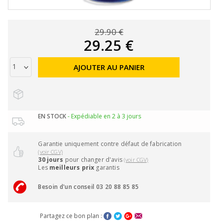
29.90 €
29.25 €
AJOUTER AU PANIER
EN STOCK
- Expédiable en 2 à 3 jours
Garantie uniquement contre défaut de fabrication
(voir CGV)
30 jours
pour changer d'avis
(voir CGV)
Les
meilleurs prix
garantis
Besoin d'un conseil 03 20 88 85 85
Partagez ce bon plan :