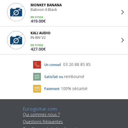
MONKEY BANANA
Baboon 6 Black
EN STOCK
419.00€
KALI AUDIO
IN-8W V2
EN STOCK
427.00€
03 20 88 85 85
Un conseil
remboursé
Satisfait ou
100% sécurisé
Paiement
Euroguitar.com
Qui sommes nous ?
Questions fréquentes