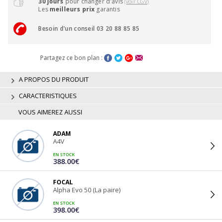
30 jours
pour changer d'avis
(voir CGV)
Les
meilleurs prix
garantis
Besoin d'un conseil 03 20 88 85 85
Partagez ce bon plan :
A PROPOS DU PRODUIT
CARACTERISTIQUES
VOUS AIMEREZ AUSSI
ADAM
A4V
EN STOCK
388.00€
FOCAL
Alpha Evo 50 (La paire)
EN STOCK
398.00€