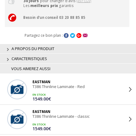
30 jours
pour changer d'avis
(voir CGV)
Les
meilleurs prix
garantis
Besoin d'un conseil 03 20 88 85 85
Partagez ce bon plan :
A PROPOS DU PRODUIT
CARACTERISTIQUES
VOUS AIMEREZ AUSSI
EASTMAN
T386 Thinline Laminate - Red
EN STOCK
1549.00€
EASTMAN
T386 Thinline Laminate - classic
EN STOCK
1549.00€