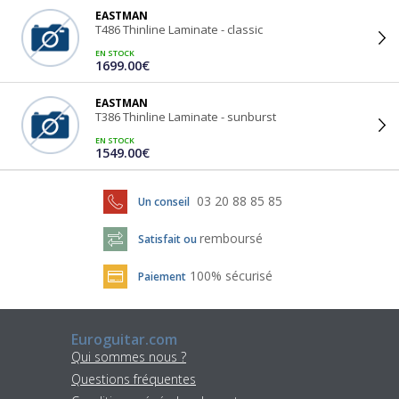
EASTMAN
T486 Thinline Laminate - classic
EN STOCK
1699.00€
EASTMAN
T386 Thinline Laminate - sunburst
EN STOCK
1549.00€
03 20 88 85 85
Un conseil
remboursé
Satisfait ou
100% sécurisé
Paiement
Euroguitar.com
Qui sommes nous ?
Questions fréquentes