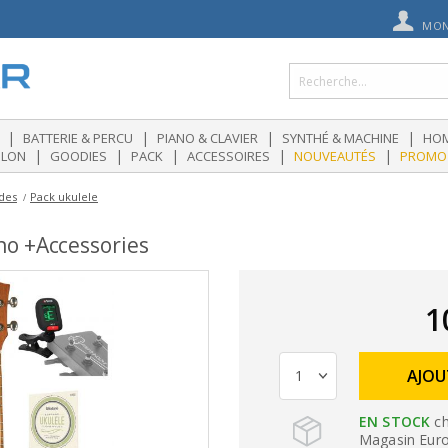
MON
|
|
|
|
BATTERIE & PERCU
PIANO & CLAVIER
SYNTHÉ & MACHINE
HOM
|
|
|
|
|
OLON
GOODIES
PACK
ACCESSOIRES
NOUVEAUTÉS
PROMO
rdes
Pack ukulele
o +Accessories
1
AJOU
EN STOCK
ch
Magasin Eurog