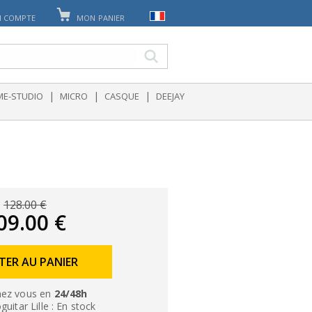
 COMPTE
MON PANIER
|
|
|
E-STUDIO
MICRO
CASQUE
DEEJAY
128.00 €
09.00 €
TER AU PANIER
ez vous en
24/48h
uitar Lille : En stock