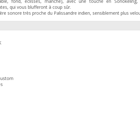
able, fond, éclisses, manche), avec une touche en Sonokeling, 
tes, qui vous blufferont à coup sûr.
re sonore très proche du Palissandre indien, sensiblement plus velou
K
 Custom
es