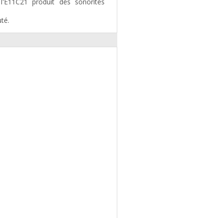
l'E11C21 produit des sonorités
té.