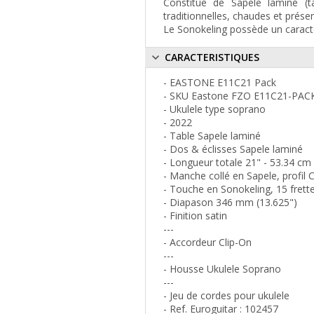
Constitué de Sapele laminé (t
traditionnelles, chaudes et présen
Le Sonokeling possède un caractè
CARACTERISTIQUES
- EASTONE E11C21 Pack
- SKU Eastone FZO E11C21-PAC
- Ukulele type soprano
- 2022
- Table Sapele laminé
- Dos & éclisses Sapele laminé
- Longueur totale 21" - 53.34 cm
- Manche collé en Sapele, profil
- Touche en Sonokeling, 15 frett
- Diapason 346 mm (13.625")
- Finition satin
---
- Accordeur Clip-On
---
- Housse Ukulele Soprano
---
- Jeu de cordes pour ukulele
- Ref. Euroguitar : 102457