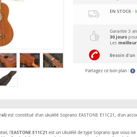
EN STOCK
- l
Garantie 3 a
30 jours
pour
Les
meilleur
Besoin d'un 
Partagez ce bon plan :
al)
est constitué d'un ukulélé Soprano EASTONE E11C21, d'un acco
iel, l'
EASTONE E11C21
est un Ukulélé de type Soprano que vous ne 