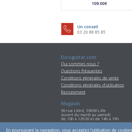
109.00€
Un conseil
03 20 88 85 85
Euroguitar.com
Qui sommes nous ?
Questions fréquentes
Conditions générales de vente
Conditions générales d'utilisation
Recrutement
Magasin
36 rue Littré, 59000 Lille
ouvert du mardi au samedi
de 10h à 12h30 et de 14h à 19h
Tél : 03 20 88 85 85
En poursuivant la navigation, vous acceptez l'utilisation de cook