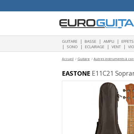
|
|
|
GUITARE
BASSE
AMPLI
EFFETS
|
|
|
|
SONO
ECLAIRAGE
VENT
VI
Accueil
Guitare
Autres instruments à co
EASTONE
E11C21 Sopran