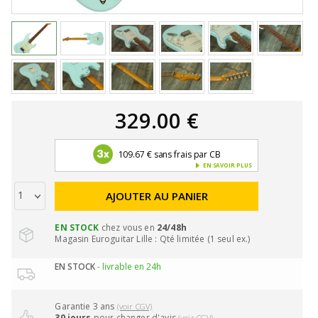
329.00 €
109.67 € sans frais par CB
EN SAVOIR PLUS
AJOUTER AU PANIER
EN STOCK
chez vous en
24/48h
Magasin Euroguitar Lille : Qté limitée (1 seul ex.)
EN STOCK
- livrable en 24h
Garantie 3 ans
(voir CGV)
30 jours
pour changer d'avis
(voir CGV)