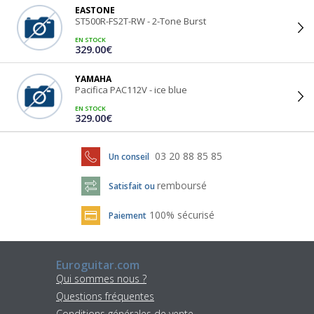
EASTONE
ST500R-FS2T-RW - 2-Tone Burst
EN STOCK
329.00€
YAMAHA
Pacifica PAC112V - ice blue
EN STOCK
329.00€
03 20 88 85 85
Un conseil
remboursé
Satisfait ou
100% sécurisé
Paiement
Euroguitar.com
Qui sommes nous ?
Questions fréquentes
Conditions générales de vente