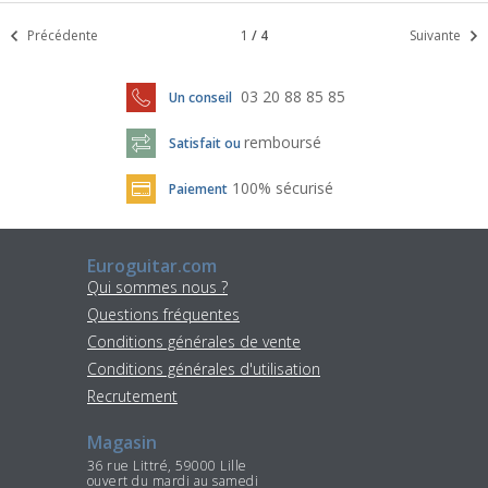
Précédente
1
/
4
Suivante
03 20 88 85 85
Un conseil
remboursé
Satisfait ou
100% sécurisé
Paiement
Euroguitar.com
Qui sommes nous ?
Questions fréquentes
Conditions générales de vente
Conditions générales d'utilisation
Recrutement
Magasin
36 rue Littré, 59000 Lille
ouvert du mardi au samedi