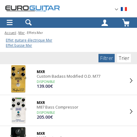
OK
Accueil
Mxr
Effets Mxr
Effet guitare électrique Mxr
Effet basse Mxr
Filtrer
Trier
MXR
Custom Badass Modified O.D. M77
DISPONIBLE
139.00€
MXR
M87 Bass Compressor
DISPONIBLE
205.00€
MXR