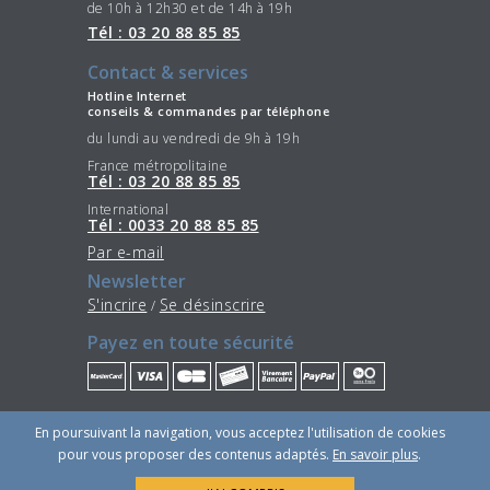
de 10h à 12h30 et de 14h à 19h
Tél : 03 20 88 85 85
Contact & services
Hotline Internet
conseils & commandes par téléphone
du lundi au vendredi de 9h à 19h
France métropolitaine
Tél : 03 20 88 85 85
International
Tél : 0033 20 88 85 85
Par e-mail
Newsletter
S'incrire
Se désinscrire
/
Payez en toute sécurité
Restez connectés
En poursuivant la navigation, vous acceptez l'utilisation de cookies
pour vous proposer des contenus adaptés.
En savoir plus
.