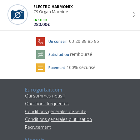
ELECTRO HARMONIX
C9 Organ Machine
EN STOCK
280.00€
03 20 88 85 85
Un conseil
remboursé
Satisfait ou
100% sécurisé
Paiement
Euroguitar.com
Qui sommes nous ?
Questions fréquentes
Conditions générales de vente
Conditions générales d'utilisation
Recrutement