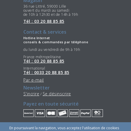
Magasin
36 rue Littré, 59000 Lille
ouvert du mardi au samedi
de 10h à 12h30 et de 14h à 19h
Tél : 03 20 88 85 85
Contact & services
Hotline Internet
conseils & commandes par téléphone
du lundi au vendredi de 9h à 19h
France métropolitaine
Tél : 03 20 88 85 85
International
Tél : 0033 20 88 85 85
Par e-mail
Newsletter
S'incrire
Se désinscrire
/
Payez en toute sécurité
Restez connectés
En poursuivant la navigation, vous acceptez l'utilisation de cookies