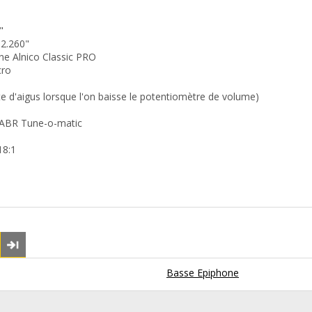
"
 2.260"
ne Alnico Classic PRO
cro
rte d'aigus lorsque l'on baisse le potentiomètre de volume)
 ABR Tune-o-matic
18:1
Basse Epiphone