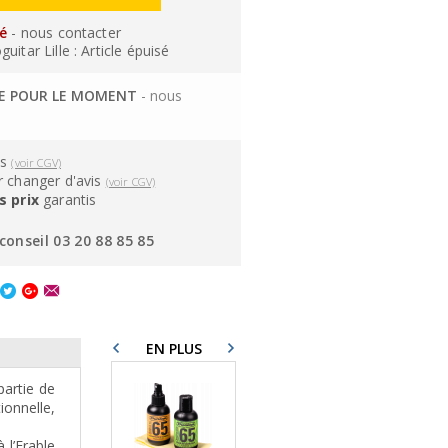
sé
- nous contacter
itar Lille : Article épuisé
LE POUR LE MOMENT
- nous
ns
(voir CGV)
 changer d'avis
(voir CGV)
s prix
garantis
conseil 03 20 88 85 85
EN PLUS
partie de
ionnelle,
 l’Erable