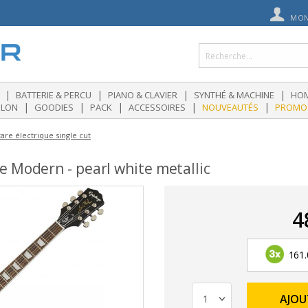
MON
|
|
|
|
BATTERIE & PERCU
PIANO & CLAVIER
SYNTHÉ & MACHINE
HOM
|
|
|
|
|
OLON
GOODIES
PACK
ACCESSOIRES
NOUVEAUTÉS
PROMO
are électrique single cut
 Modern - pearl white metallic
4
161.
AJOU