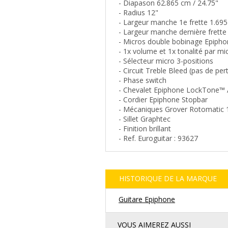
- Diapason 62.865 cm / 24.75"
- Radius 12"
- Largeur manche 1e frette 1.695
- Largeur manche dernière frette
- Micros double bobinage Epipho
- 1x volume et 1x tonalité par mi
- Sélecteur micro 3-positions
- Circuit Treble Bleed (pas de pe
- Phase switch
- Chevalet Epiphone LockTone™
- Cordier Epiphone Stopbar
- Mécaniques Grover Rotomatic 
- Sillet Graphtec
- Finition brillant
- Ref. Euroguitar : 93627
HISTORIQUE DE LA MARQUE
Guitare Epiphone
VOUS AIMEREZ AUSSI