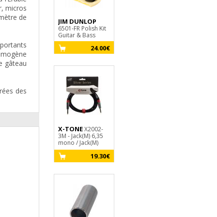
r, micros
omètre de
JIM DUNLOP
X-TONE
ERNIE BALL
3110
6501-FR Polish Kit
Clip-On Tuner
Electric (6) 22
Guitar & Bass
Hybrid Slinky
15.00€
Nickel Wound
portants
24.00€
 homogène
le gâteau
irées des
X-TONE
Capo
X-TONE
X2002-
X-TONE
XG 
14.90€
3M - Jack(M) 6,35
Standard Nyl
mono / Jack(M)
Black
6,35 mono SILVER
19.30€
SERIES
X-TONE
X3002-