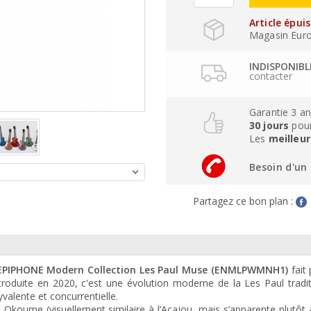
Article épui
Magasin Eurogu
INDISPONIB
contacter
Garantie 3 a
30 jours
pour
Les
meilleur
Besoin d'un 
Partagez ce bon plan :
EPIPHONE Modern Collection Les Paul Muse (ENMLPWMNH1)
fait 
roduite en 2020, c'est une évolution moderne de la Les Paul tradit
valente et concurrentielle.
koume (visuellement similaire à l’Acajou, mais s’apparente plutôt à