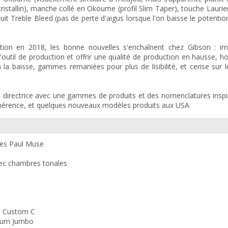
cristallin), manche collé en Okoume (profil Slim Taper), touche Laurie
uit Treble Bleed (pas de perte d'aigus lorsque l'on baisse le potenti
tion en 2018, les bonne nouvelles s'enchaînent chez Gibson : im
 l'outil de production et offrir une qualité de production en hausse,
à la baisse, gammes remaniées pour plus de lisibilité, et cerise sur 
 directrice avec une gammes de produits et des nomenclatures insp
érence, et quelques nouveaux modèles produits aux USA
es Paul Muse
avec chambres tonales
l Custom C
dium Jumbo