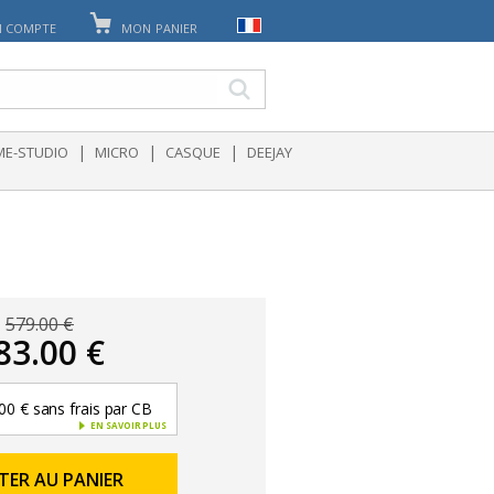
 COMPTE
MON PANIER
|
|
|
E-STUDIO
MICRO
CASQUE
DEEJAY
579.00 €
83.00 €
00 € sans frais par CB
EN SAVOIR PLUS
TER AU PANIER