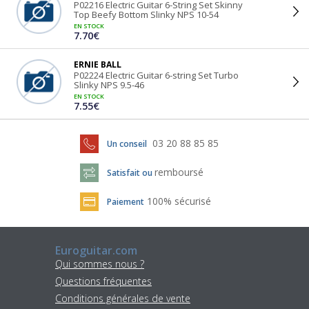
P02216 Electric Guitar 6-String Set Skinny
Top Beefy Bottom Slinky NPS 10-54
EN STOCK
7.70€
ERNIE BALL
P02224 Electric Guitar 6-string Set Turbo
Slinky NPS 9.5-46
EN STOCK
7.55€
03 20 88 85 85
Un conseil
remboursé
Satisfait ou
100% sécurisé
Paiement
Euroguitar.com
Qui sommes nous ?
Questions fréquentes
Conditions générales de vente