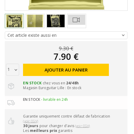
9.30 €
7.90 €
AJOUTER AU PANIER
EN STOCK
chez vous en
24/48h
Magasin Euroguitar Lille : En stock
EN STOCK
- livrable en 24h
Garantie uniquement contre défaut de fabrication
(voir CGV)
30 jours
pour changer d'avis
(voir CGV)
Les
meilleurs prix
garantis