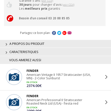
Garantie 5 ans
(voir CGV)
30 jours
pour changer d'avis
(voir CGV)
Les
meilleurs prix
garantis
Besoin d'un conseil 03 20 88 85 85
Partagez ce bon plan :
A PROPOS DU PRODUIT
CARACTERISTIQUES
VOUS AIMEREZ AUSSI
FENDER
American Vintage II 1957 Stratocaster (USA,
MN) - 2-Color Sunburst
EN STOCK
2374.00€
FENDER
American Professional II Stratocaster
Roasted Neck Ltd (USA) - fiesta red
EN STOCK
2399.00€