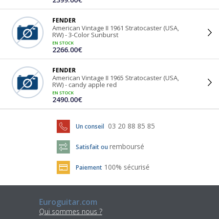
FENDER
American Vintage II 1961 Stratocaster (USA,
RW) - 3-Color Sunburst
EN STOCK
2266.00€
FENDER
American Vintage II 1965 Stratocaster (USA,
RW) - candy apple red
EN STOCK
2490.00€
03 20 88 85 85
Un conseil
remboursé
Satisfait ou
100% sécurisé
Paiement
Euroguitar.com
Qui sommes nous ?