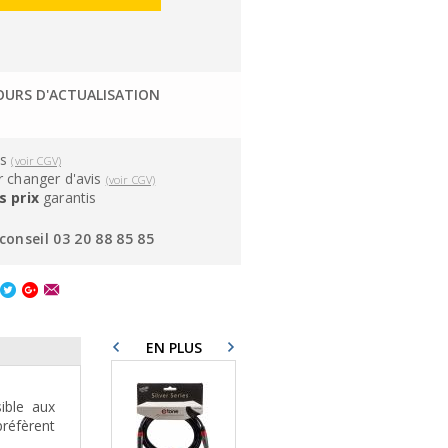
OURS D'ACTUALISATION
ns
(voir CGV)
 changer d'avis
(voir CGV)
s prix
garantis
conseil 03 20 88 85 85
EN PLUS
ible aux
réfèrent