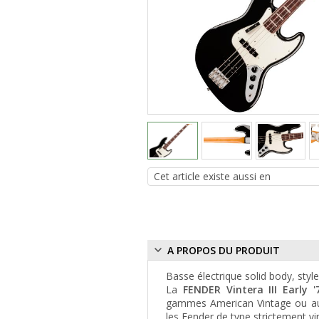
A PROPOS DU PRODUIT
Basse électrique solid body, styl
La
FENDER Vintera III Early 
gammes American Vintage ou au
les Fender de type strictement vi