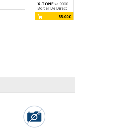
Clip-On Tuner
X-TONE
xa 9000
Boitier De Direct
15.00€
55.00€