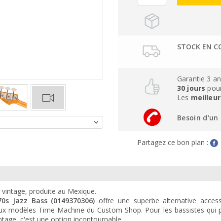
STOCK EN C
Garantie 3 a
30 jours
pour
Les
meilleur
Besoin d'un 
Partagez ce bon plan :
e vintage, produite au Mexique.
'70s Jazz Bass (0149370306)
offre une superbe alternative access
x modèles Time Machine du Custom Shop. Pour les bassistes qui p
ntage, c'est une option incontournable.