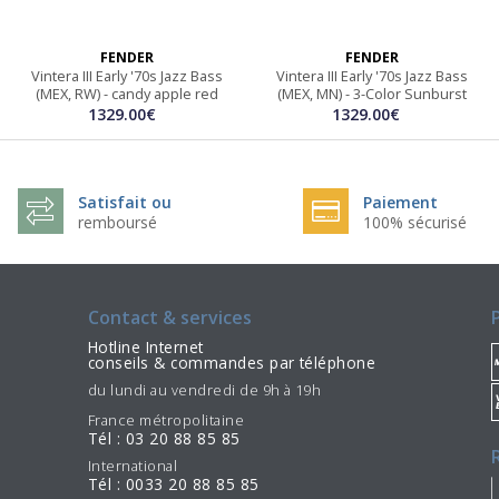
FENDER
FENDER
Vintera III Early '70s Jazz Bass
Vintera III Early '70s Jazz Bass
(MEX, RW) - candy apple red
(MEX, MN) - 3-Color Sunburst
1329.00€
1329.00€
Satisfait ou
Paiement
remboursé
100% sécurisé
Contact & services
Hotline Internet
conseils & commandes par téléphone
du lundi au vendredi de 9h à 19h
France métropolitaine
Tél : 03 20 88 85 85
International
Tél : 0033 20 88 85 85