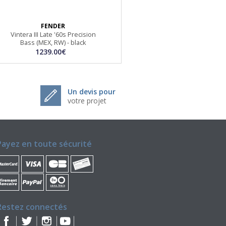
FENDER
Vintera III Late '60s Precision
Bass (MEX, RW) - black
1239.00€
Un devis pour
votre projet
Payez en toute sécurité
Restez connectés