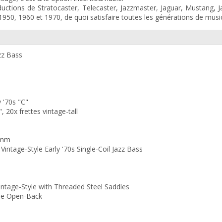
tions de Stratocaster, Telecaster, Jazzmaster, Jaguar, Mustang, J
1950, 1960 et 1970, de quoi satisfaire toutes les générations de musi
azz Bass
y '70s "C"
 20x frettes vintage-tall
1 mm
intage-Style Early '70s Single-Coil Jazz Bass
Vintage-Style with Threaded Steel Saddles
yle Open-Back