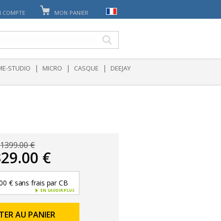
 COMPTE
MON PANIER
|
|
|
E-STUDIO
MICRO
CASQUE
DEEJAY
1399.00 €
29.00 €
00 € sans frais par CB
EN SAVOIR PLUS
TER AU PANIER