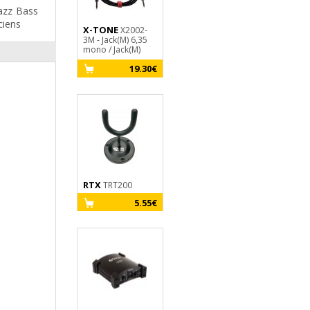
azz Bass
ciens
X-TONE
X-TONE
X2002-
xh 6200
3M - Jack(M) 6,35
Stand Guitare Sol
mono / Jack(M)
13.90€
6,35 mono SILVER
19.30€
SERIES
GHS
Fast Fret
RTX
TRT200
9.30€
5.55€
X-TONE
3110