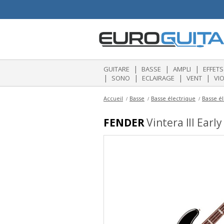
|
|
|
GUITARE
BASSE
AMPLI
EFFETS
|
|
|
|
SONO
ECLAIRAGE
VENT
VI
Accueil
Basse
Basse électrique
Basse él
FENDER
Vintera III Early