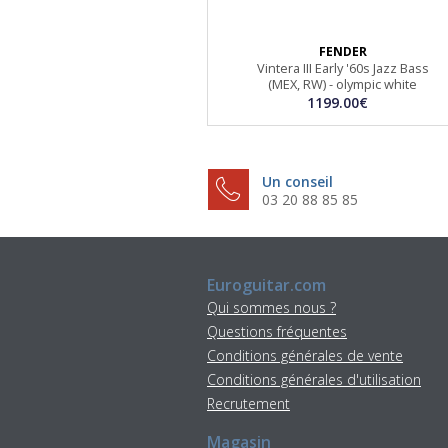
FENDER
Vintera III Early '60s Jazz Bass
(MEX, RW) - olympic white
1199.00€
Un conseil
03 20 88 85 85
Euroguitar.com
Qui sommes nous ?
Questions fréquentes
Conditions générales de vente
Conditions générales d'utilisation
Recrutement
Magasin