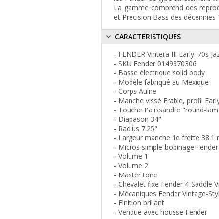
La gamme comprend des reproduc
et Precision Bass des décennies 
CARACTERISTIQUES
- FENDER Vintera III Early '70s J
- SKU Fender 0149370306
- Basse électrique solid body
- Modèle fabriqué au Mexique
- Corps Aulne
- Manche vissé Erable, profil Earl
- Touche Palissandre "round-lam",
- Diapason 34"
- Radius 7.25"
- Largeur manche 1e frette 38.
- Micros simple-bobinage Fender V
- Volume 1
- Volume 2
- Master tone
- Chevalet fixe Fender 4-Saddle 
- Mécaniques Fender Vintage-St
- Finition brillant
- Vendue avec housse Fender