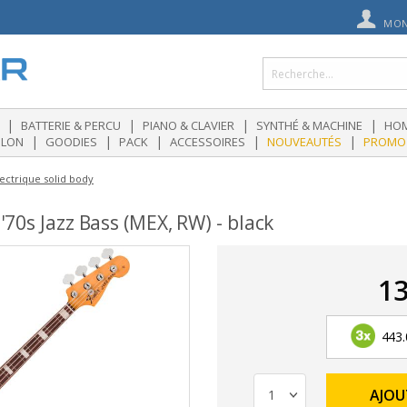
MON
|
|
|
|
BATTERIE & PERCU
PIANO & CLAVIER
SYNTHÉ & MACHINE
HOM
|
|
|
|
|
OLON
GOODIES
PACK
ACCESSOIRES
NOUVEAUTÉS
PROMO
ectrique solid body
 '70s Jazz Bass (MEX, RW) - black
13
443.
AJOU