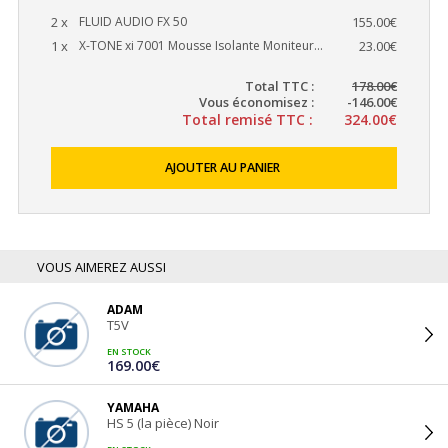
2 x
FLUID AUDIO FX 50
155.00€
1 x
X-TONE xi 7001 Mousse Isolante Moniteur...
23.00€
Total TTC :
178.00€
Vous économisez :
-146.00€
Total remisé TTC :
324.00€
AJOUTER AU PANIER
VOUS AIMEREZ AUSSI
ADAM
T5V
EN STOCK
169.00€
YAMAHA
HS 5 (la pièce) Noir