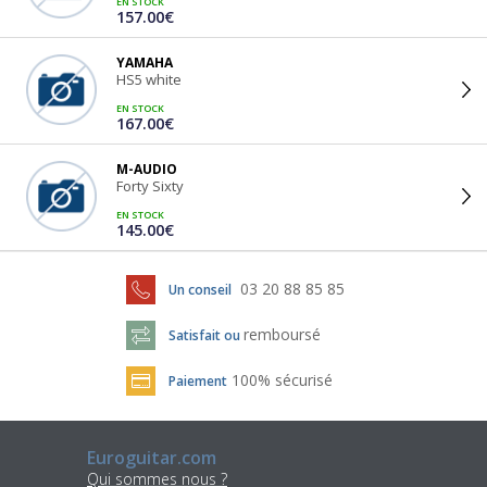
EN STOCK
157.00€
YAMAHA
HS5 white
EN STOCK
167.00€
M-AUDIO
Forty Sixty
EN STOCK
145.00€
03 20 88 85 85
Un conseil
remboursé
Satisfait ou
100% sécurisé
Paiement
Euroguitar.com
Qui sommes nous ?