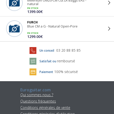
Millenium OM20-CM Cut LR Baggs EAS -
natural
EN STOCK
1399.00€
FURCH
Blue CM a G - Natural Open-Pore
EN STOCK
1299.00€
03 20 88 85 85
Un conseil
remboursé
Satisfait ou
100% sécurisé
Paiement
Euroguitar.com
Qui sommes nous ?
Questions fréquentes
Conditions générales de vente
Conditions générales d'utilisation