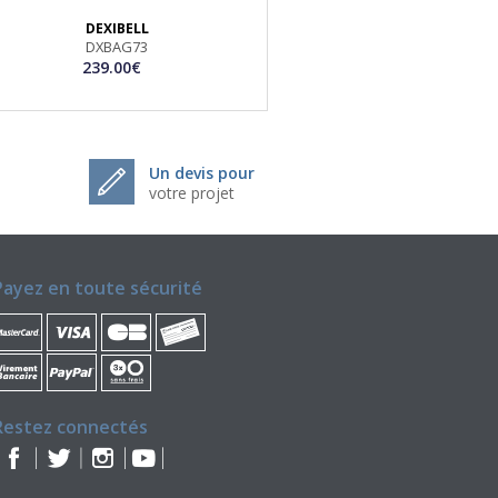
DEXIBELL
DXBAG73
239.00€
Un devis pour
votre projet
Payez en toute sécurité
Restez connectés