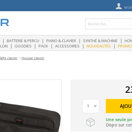
MON
|
|
|
|
BATTERIE & PERCU
PIANO & CLAVIER
SYNTHÉ & MACHINE
HOM
|
|
|
|
|
OLON
GOODIES
PACK
ACCESSOIRES
NOUVEAUTÉS
PROMO
ight clavier
Housse clavier
2
AJOU
Une seule pi
Dispo sur c