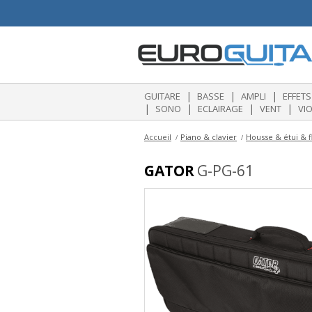
|
|
|
GUITARE
BASSE
AMPLI
EFFETS
|
|
|
|
SONO
ECLAIRAGE
VENT
VI
Accueil
Piano & clavier
Housse & étui & fl
GATOR
G-PG-61