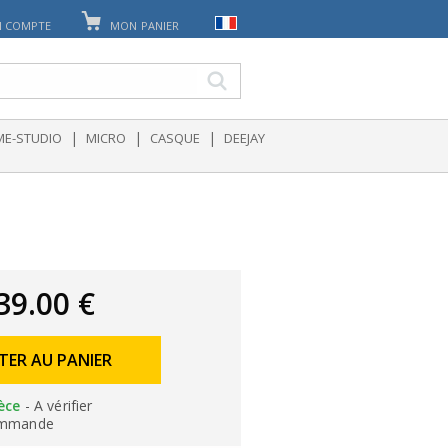
 COMPTE
MON PANIER
|
|
|
E-STUDIO
MICRO
CASQUE
DEEJAY
39.00 €
TER AU PANIER
èce
- A vérifier
ommande