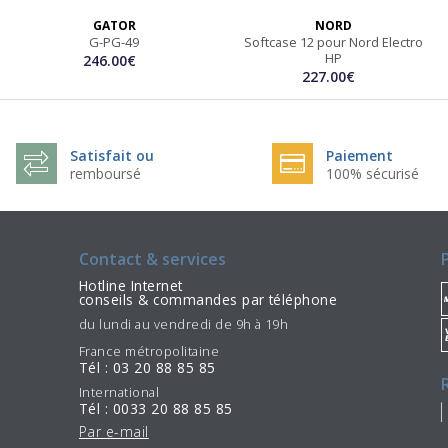
GATOR
NORD
G-PG-49
Softcase 12 pour Nord Electro
HP
246.00€
227.00€
Satisfait ou
Paiement
remboursé
100% sécurisé
Contact & services
Hotline Internet
conseils & commandes par téléphone
du lundi au vendredi de 9h à 19h
France métropolitaine
Tél : 03 20 88 85 85
International
Tél : 0033 20 88 85 85
Par e-mail