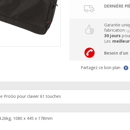
DERNIÈRE PI
Garantie uni
fabrication
(v
30 jours
pour
Les
meilleur
Besoin d'un 
Partagez ce bon plan :
e ProGo pour clavier 61 touches
 4.26kg, 1080 x 445 x 178mm