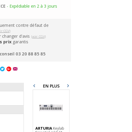
ÈCE
- Expédiable en 2 à 3 jours
quement contre défaut de
oir CGV)
 changer d'avis
(voir CGV)
s prix
garantis
conseil 03 20 88 85 85
EN PLUS
ARTURIA
X-TONE
X-TONE
Keylab
X1006-
XH6