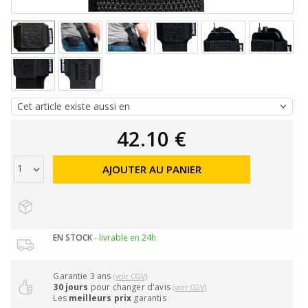
42.10 €
AJOUTER AU PANIER
EN STOCK
- livrable en 24h
Garantie 3 ans
(voir CGV)
30 jours
pour changer d'avis
(voir CGV)
Les
meilleurs prix
garantis