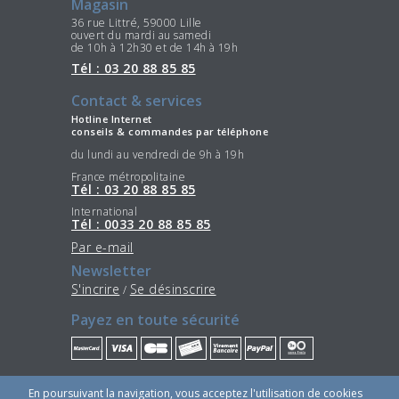
Magasin
36 rue Littré, 59000 Lille
ouvert du mardi au samedi
de 10h à 12h30 et de 14h à 19h
Tél : 03 20 88 85 85
Contact & services
Hotline Internet
conseils & commandes par téléphone
du lundi au vendredi de 9h à 19h
France métropolitaine
Tél : 03 20 88 85 85
International
Tél : 0033 20 88 85 85
Par e-mail
Newsletter
S'incrire
Se désinscrire
/
Payez en toute sécurité
Restez connectés
En poursuivant la navigation, vous acceptez l'utilisation de cookies