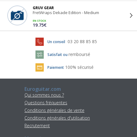
GRUV GEAR
FretWraps Dekade Edition - Medium
EN STOCK
19.75€
03 20 88 85 85
Un conseil
remboursé
Satisfait ou
100% sécurisé
Paiement
Euroguitar.com
Qui sommes nous ?
Questions fréquentes
Conditions générales de vente
Conditions générales d'utilisation
Recrutement