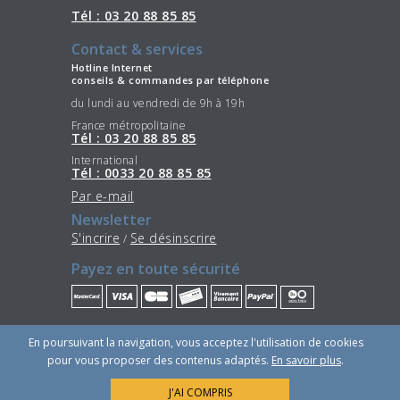
Tél : 03 20 88 85 85
Contact & services
Hotline Internet
conseils & commandes par téléphone
du lundi au vendredi de 9h à 19h
France métropolitaine
Tél : 03 20 88 85 85
International
Tél : 0033 20 88 85 85
Par e-mail
Newsletter
S'incrire
Se désinscrire
/
Payez en toute sécurité
Restez connectés
En poursuivant la navigation, vous acceptez l'utilisation de cookies
pour vous proposer des contenus adaptés.
En savoir plus
.
J'AI COMPRIS