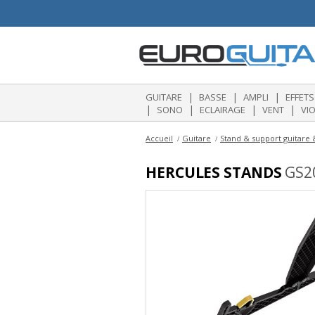
|
|
|
GUITARE
BASSE
AMPLI
EFFETS
|
|
|
|
SONO
ECLAIRAGE
VENT
VI
Accueil
Guitare
Stand & support guitare 
HERCULES STANDS
GS20