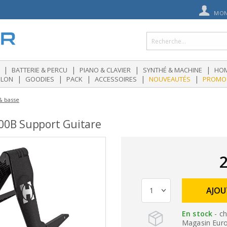
MON
|
|
|
|
BATTERIE & PERCU
PIANO & CLAVIER
SYNTHÉ & MACHINE
HOM
|
|
|
|
|
OLON
GOODIES
PACK
ACCESSOIRES
NOUVEAUTÉS
PROMO
& basse
0B Support Guitare
2
AJOU
En stock
- ch
Magasin Eurog