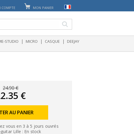
 COMPTE
MON PANIER
|
|
|
E-STUDIO
MICRO
CASQUE
DEEJAY
24.90 €
2.35 €
TER AU PANIER
ez vous en 3 à 5 jours ouvrés
uitar Lille : En stock