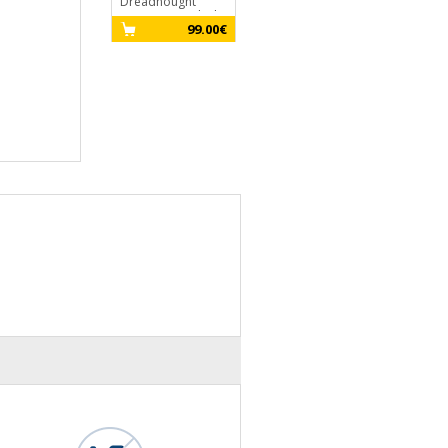
Dreadnought
Guitar Bag - Black
99.00€