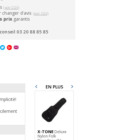
ns
(voir CGV)
 changer d'avis
(voir CGV)
s prix
garantis
conseil 03 20 88 85 85
EN PLUS
plicité!
acilement
X-TONE
Deluxe
Nylon Folk