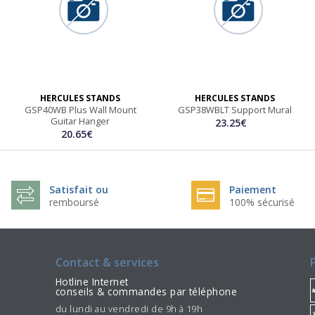
HERCULES STANDS
HERCULES STANDS
GSP40WB Plus Wall Mount
GSP38WBLT Support Mural
Guitar Hanger
23.25€
20.65€
Satisfait ou
Paiement
remboursé
100% sécurisé
Contact & services
Hotline Internet
conseils & commandes par téléphone
du lundi au vendredi de 9h à 19h