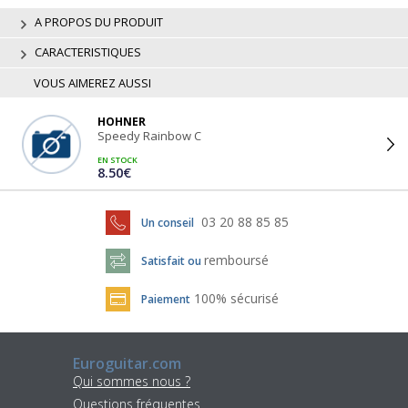
A PROPOS DU PRODUIT
CARACTERISTIQUES
VOUS AIMEREZ AUSSI
HOHNER
Speedy Rainbow C
EN STOCK
8.50€
03 20 88 85 85
Un conseil
remboursé
Satisfait ou
100% sécurisé
Paiement
Euroguitar.com
Qui sommes nous ?
Questions fréquentes